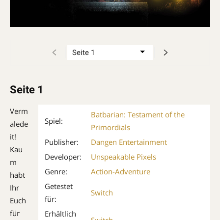
Seite 1
Verm
Batbarian: Testament of the
Spiel:
alede
Primordials
it!
Publisher:
Dangen Entertainment
Kau
Developer:
Unspeakable Pixels
m
Genre:
Action-Adventure
habt
Getestet
Ihr
Switch
für:
Euch
für
Erhältlich
Switch