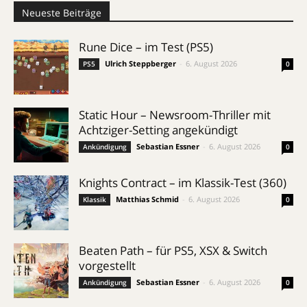
Neueste Beiträge
Rune Dice – im Test (PS5)
Ulrich Steppberger
-
6. August 2026
PS5
0
Static Hour – Newsroom-Thriller mit
Achtziger-Setting angekündigt
Sebastian Essner
-
6. August 2026
Ankündigung
0
Knights Contract – im Klassik-Test (360)
Matthias Schmid
-
6. August 2026
Klassik
0
Beaten Path – für PS5, XSX & Switch
vorgestellt
Sebastian Essner
-
6. August 2026
Ankündigung
0