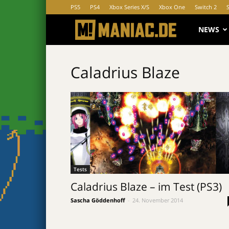
PS5
PS4
Xbox Series X/S
Xbox One
Switch 2
MANIAC.d
NEWS
Caladrius Blaze
Tests
Caladrius Blaze – im Test (PS3)
Sascha Göddenhoff
-
24. November 2014