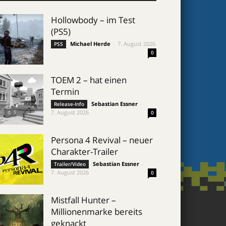
Hollowbody – im Test
(PS5)
Michael Herde
-
7. August 2026
PS5
0
TOEM 2 – hat einen
Termin
Sebastian Essner
-
Release-Info
7. August 2026
0
Persona 4 Revival – neuer
Charakter-Trailer
Sebastian Essner
-
Trailer/Video
7. August 2026
0
Mistfall Hunter –
Millionenmarke bereits
geknackt