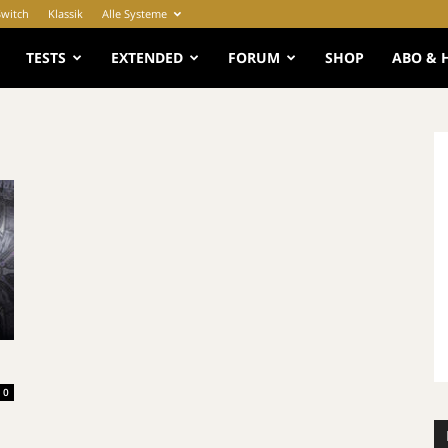
Switch
Klassik
Alle Systeme
e
TESTS
EXTENDED
FORUM
SHOP
ABO & 
0