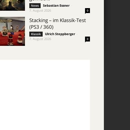
Sebastian Essner
-
News
7. August 2026
0
Stacking – im Klassik-Test
(PS3 / 360)
Ulrich Steppberger
-
Klassik
7. August 2026
0