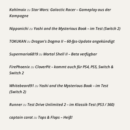
Kahlmoix
Star Wars: Galactic Racer – Gameplay aus der
zu
Kampagne
Nipponichi
Yoshi and the Mysterious Book – im Test (Switch 2)
zu
TOKUKAN
Dragon’s Dogma II – 60-fps-Update angekündigt
zu
Supermario6819
Mortal Shell II – Beta verfügbar
zu
FirePhoenix
CloverPit – kommt auch für PS4, PS5, Switch &
zu
Switch 2
Whitebeard91
Yoshi and the Mysterious Book – im Test
zu
(Switch 2)
Runner
Test Drive Unlimited 2 – im Klassik-Test (PS3 / 360)
zu
captain carot
Tops & Flops – Heiß!
zu