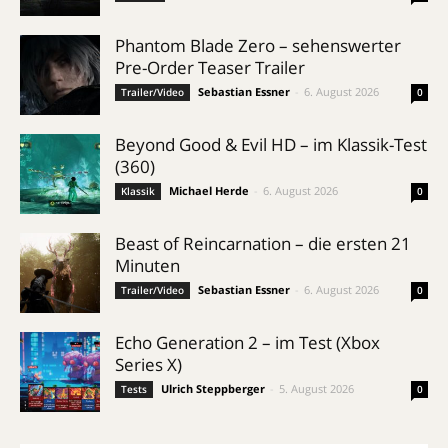
Phantom Blade Zero – sehenswerter
Pre-Order Teaser Trailer
Sebastian Essner
-
6. August 2026
Trailer/Video
0
Beyond Good & Evil HD – im Klassik-Test
(360)
Michael Herde
-
6. August 2026
Klassik
0
Beast of Reincarnation – die ersten 21
Minuten
Sebastian Essner
-
6. August 2026
Trailer/Video
0
Echo Generation 2 – im Test (Xbox
Series X)
Ulrich Steppberger
-
5. August 2026
Tests
0