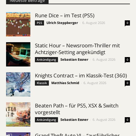
Neueste Beiträge
Rune Dice – im Test (PS5)
Ulrich Steppberger
-
6. August 2026
PS5
0
Static Hour – Newsroom-Thriller mit
Achtziger-Setting angekündigt
Sebastian Essner
-
6. August 2026
Ankündigung
0
Knights Contract – im Klassik-Test (360)
Matthias Schmid
-
6. August 2026
Klassik
0
Beaten Path – für PS5, XSX & Switch
vorgestellt
Sebastian Essner
-
6. August 2026
Ankündigung
0
Grand Theft Auto VI – “ausführlicher