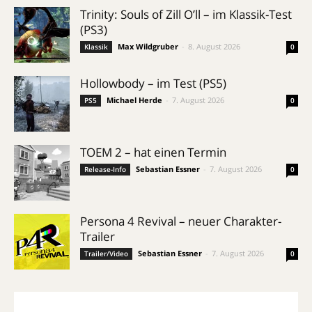
Trinity: Souls of Zill O’ll – im Klassik-Test
(PS3)
Max Wildgruber
-
8. August 2026
Klassik
0
Hollowbody – im Test (PS5)
Michael Herde
-
7. August 2026
PS5
0
TOEM 2 – hat einen Termin
Sebastian Essner
-
7. August 2026
Release-Info
0
Persona 4 Revival – neuer Charakter-
Trailer
Sebastian Essner
-
7. August 2026
Trailer/Video
0