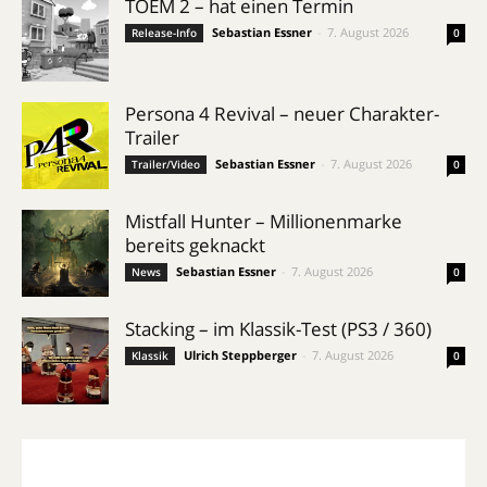
TOEM 2 – hat einen Termin
Sebastian Essner
-
7. August 2026
Release-Info
0
Persona 4 Revival – neuer Charakter-
Trailer
Sebastian Essner
-
7. August 2026
Trailer/Video
0
Mistfall Hunter – Millionenmarke
bereits geknackt
Sebastian Essner
-
7. August 2026
News
0
Stacking – im Klassik-Test (PS3 / 360)
Ulrich Steppberger
-
7. August 2026
Klassik
0