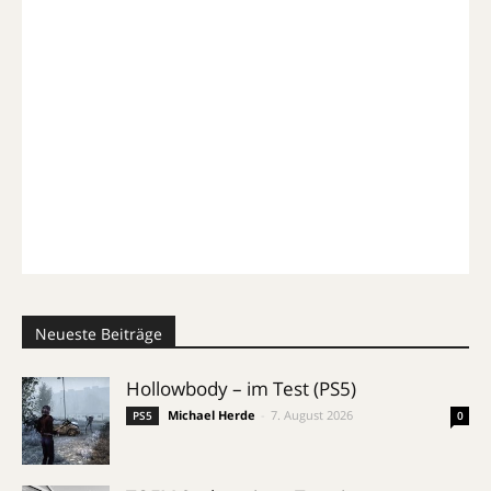
Neueste Beiträge
Hollowbody – im Test (PS5)
Michael Herde
-
7. August 2026
PS5
0