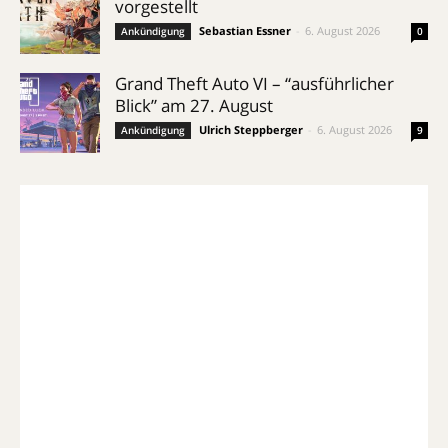
vorgestellt
Sebastian Essner
-
6. August 2026
Ankündigung
0
Grand Theft Auto VI – “ausführlicher
Blick” am 27. August
Ulrich Steppberger
-
6. August 2026
Ankündigung
9