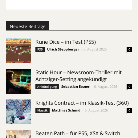
Neueste Beiträge
Rune Dice – im Test (PS5)
Ulrich Steppberger
-
6. August 2026
PS5
0
Static Hour – Newsroom-Thriller mit
Achtziger-Setting angekündigt
Sebastian Essner
-
6. August 2026
Ankündigung
0
Knights Contract – im Klassik-Test (360)
Matthias Schmid
-
6. August 2026
Klassik
0
Beaten Path – für PS5, XSX & Switch