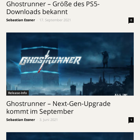
Ghostrunner – Größe des PS5-
Downloads bekannt
Sebastian Essner
-
17. September 2021
0
Release-Info
Ghostrunner – Next-Gen-Upgrade
kommt im September
Sebastian Essner
-
3. Juni 2021
1