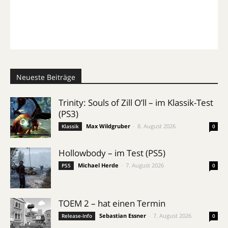
Neueste Beiträge
Trinity: Souls of Zill O’ll – im Klassik-Test
(PS3)
Max Wildgruber
-
8. August 2026
Klassik
0
Hollowbody – im Test (PS5)
Michael Herde
-
7. August 2026
PS5
0
TOEM 2 – hat einen Termin
Sebastian Essner
-
7. August 2026
Release-Info
0