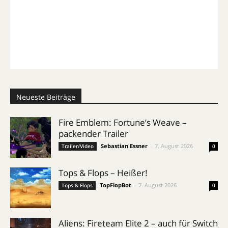
Neueste Beiträge
Fire Emblem: Fortune’s Weave –
packender Trailer
Sebastian Essner
-
7. August 2026
Trailer/Video
0
Tops & Flops – Heißer!
TopFlopBot
-
7. August 2026
Tops & Flops
0
Aliens: Fireteam Elite 2 – auch für Switch