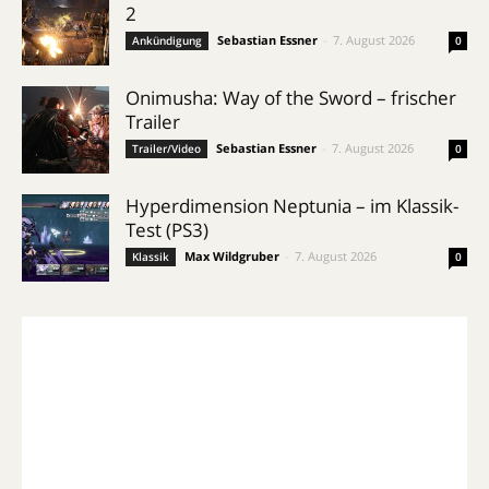
2
Sebastian Essner
-
7. August 2026
Ankündigung
0
Onimusha: Way of the Sword – frischer
Trailer
Sebastian Essner
-
7. August 2026
Trailer/Video
0
Hyperdimension Neptunia – im Klassik-
Test (PS3)
Max Wildgruber
-
7. August 2026
Klassik
0