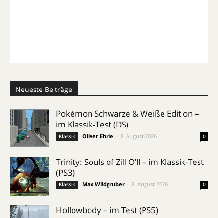
Neueste Beiträge
Pokémon Schwarze & Weiße Edition –
im Klassik-Test (DS)
Oliver Ehrle
-
8. August 2026
Klassik
0
Trinity: Souls of Zill O’ll – im Klassik-Test
(PS3)
Max Wildgruber
-
8. August 2026
Klassik
0
Hollowbody – im Test (PS5)