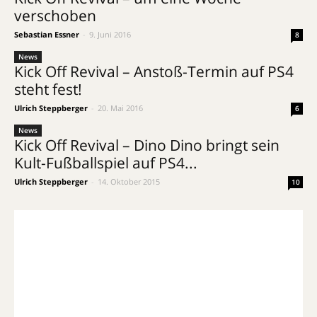
verschoben
Sebastian Essner
-
9. Juni 2016
8
News
Kick Off Revival – Anstoß-Termin auf PS4
steht fest!
Ulrich Steppberger
-
20. Mai 2016
6
News
Kick Off Revival – Dino Dino bringt sein
Kult-Fußballspiel auf PS4...
Ulrich Steppberger
-
14. Oktober 2015
10