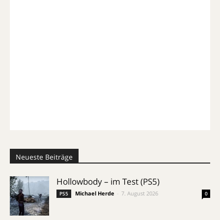
Neueste Beiträge
Hollowbody – im Test (PS5)
Michael Herde
-
7. August 2026
PS5
0