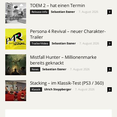
TOEM 2 – hat einen Termin
Sebastian Essner
-
7. August 2026
Release-Info
0
Persona 4 Revival – neuer Charakter-
Trailer
Sebastian Essner
-
7. August 2026
Trailer/Video
0
Mistfall Hunter – Millionenmarke
bereits geknackt
Sebastian Essner
-
7. August 2026
News
0
Stacking – im Klassik-Test (PS3 / 360)
Ulrich Steppberger
-
7. August 2026
Klassik
0