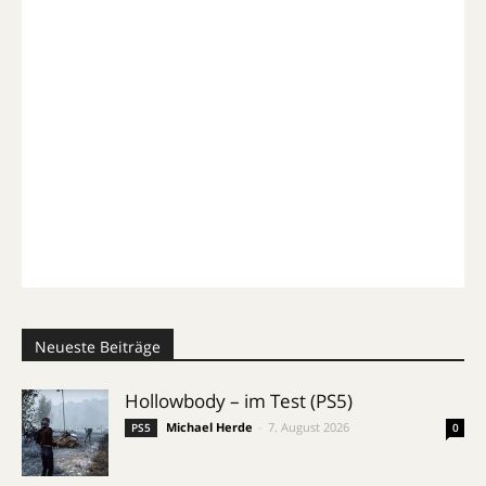
Neueste Beiträge
Hollowbody – im Test (PS5)
Michael Herde
-
7. August 2026
PS5
0