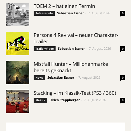
TOEM 2 – hat einen Termin
Sebastian Essner
-
7. August 2026
Release-Info
0
Persona 4 Revival – neuer Charakter-
Trailer
Sebastian Essner
-
7. August 2026
Trailer/Video
0
Mistfall Hunter – Millionenmarke
bereits geknackt
Sebastian Essner
-
7. August 2026
News
0
Stacking – im Klassik-Test (PS3 / 360)
Ulrich Steppberger
-
7. August 2026
Klassik
0