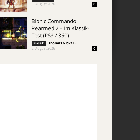
5. August 2026
0
Bionic Commando
Rearmed 2 – im Klassik-
Test (PS3 / 360)
Thomas Nickel
-
Klassik
5. August 2026
0