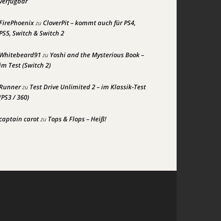
verfügbar
FirePhoenix
CloverPit – kommt auch für PS4,
zu
PS5, Switch & Switch 2
Whitebeard91
Yoshi and the Mysterious Book –
zu
im Test (Switch 2)
Runner
Test Drive Unlimited 2 – im Klassik-Test
zu
(PS3 / 360)
captain carot
Tops & Flops – Heiß!
zu