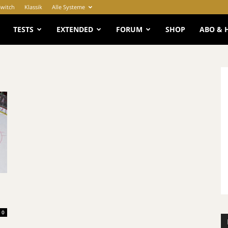
Switch
Klassik
Alle Systeme
e
TESTS
EXTENDED
FORUM
SHOP
ABO & 
0