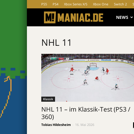
PS5
PS4
Xbox Series X/S
Xbox One
Switch 2
MANIAC.d
NEWS
NHL 11
Klassik
NHL 11 – im Klassik-Test (PS3 /
360)
Tobias Hildesheim
-
16. Mai 2026