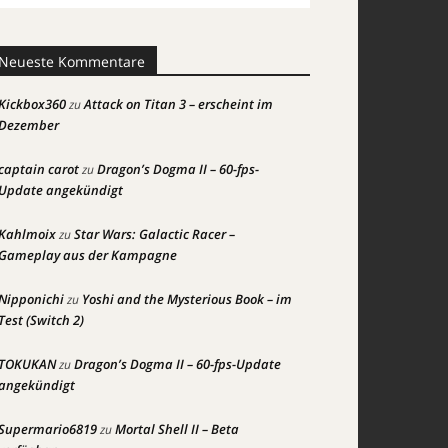
Neueste Kommentare
Kickbox360
Attack on Titan 3 – erscheint im
zu
Dezember
captain carot
Dragon’s Dogma II – 60-fps-
zu
Update angekündigt
Kahlmoix
Star Wars: Galactic Racer –
zu
Gameplay aus der Kampagne
Nipponichi
Yoshi and the Mysterious Book – im
zu
Test (Switch 2)
TOKUKAN
Dragon’s Dogma II – 60-fps-Update
zu
angekündigt
Supermario6819
Mortal Shell II – Beta
zu