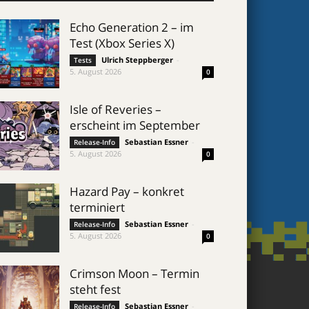
Echo Generation 2 – im
Test (Xbox Series X)
Ulrich Steppberger
-
Tests
5. August 2026
0
Isle of Reveries –
erscheint im September
Sebastian Essner
-
Release-Info
5. August 2026
0
Hazard Pay – konkret
terminiert
Sebastian Essner
-
Release-Info
5. August 2026
0
Crimson Moon – Termin
steht fest
Sebastian Essner
-
Release-Info