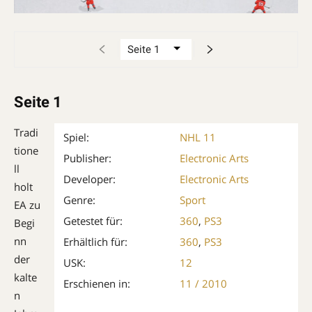
Seite 1
Tradi
Spiel:
NHL 11
tione
Publisher:
Electronic Arts
ll
Developer:
Electronic Arts
holt
Genre:
Sport
EA zu
Getestet für:
360
,
PS3
Begi
nn
Erhältlich für:
360
,
PS3
der
USK:
12
kalte
Erschienen in:
11 / 2010
n