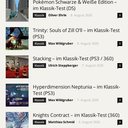
Pokémon Schwarze & Weiße Edition –
im Klassik-Test (DS)
Oliver Ehrle
-
8. August 2026
Klassik
0
Trinity: Souls of Zill O’ll – im Klassik-Test
(PS3)
Max Wildgruber
-
8. August 2026
Klassik
0
Stacking – im Klassik-Test (PS3 / 360)
Ulrich Steppberger
-
7. August 2026
Klassik
0
Hyperdimension Neptunia – im Klassik-
Test (PS3)
Max Wildgruber
-
7. August 2026
Klassik
0
Knights Contract – im Klassik-Test (360)
Matthias Schmid
-
6. August 2026
Klassik
0