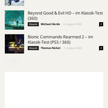
Beyond Good & Evil HD – im Klassik-Test
(360)
Michael Herde
-
6. August 2026
Klassik
0
Bionic Commando Rearmed 2 – im
Klassik-Test (PS3 / 360)
Thomas Nickel
-
5. August 2026
Klassik
0