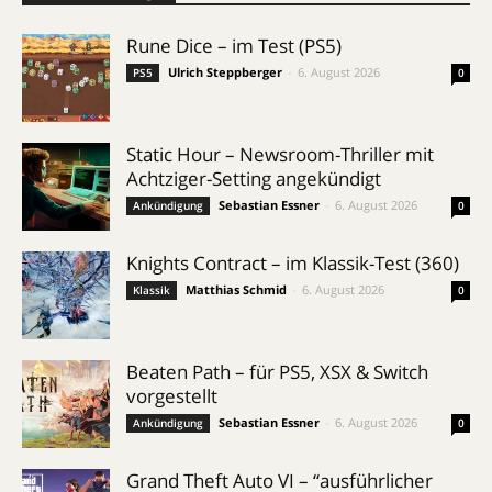
Rune Dice – im Test (PS5)
Ulrich Steppberger
-
6. August 2026
PS5
0
Static Hour – Newsroom-Thriller mit
Achtziger-Setting angekündigt
Sebastian Essner
-
6. August 2026
Ankündigung
0
Knights Contract – im Klassik-Test (360)
Matthias Schmid
-
6. August 2026
Klassik
0
Beaten Path – für PS5, XSX & Switch
vorgestellt
Sebastian Essner
-
6. August 2026
Ankündigung
0
Grand Theft Auto VI – “ausführlicher