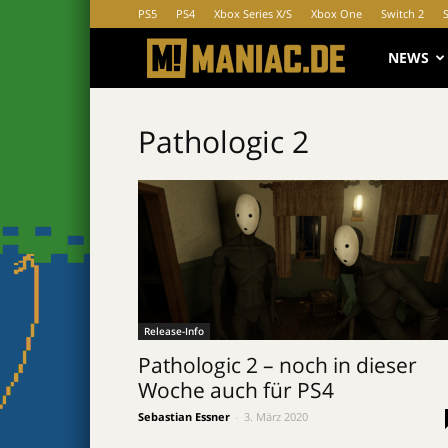
PS5
PS4
Xbox Series X/S
Xbox One
Switch 2
MANIAC.d
NEWS
Pathologic 2
Release-Info
Pathologic 2 – noch in dieser
Woche auch für PS4
Sebastian Essner
-
3. März 2020