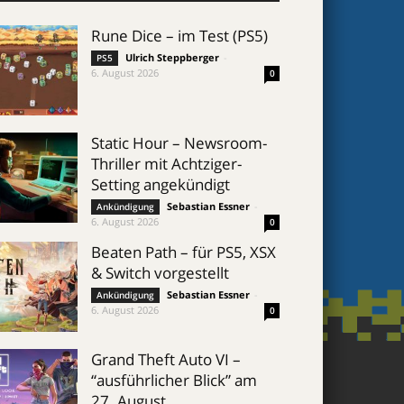
Rune Dice – im Test (PS5)
Ulrich Steppberger
-
PS5
6. August 2026
0
Static Hour – Newsroom-
Thriller mit Achtziger-
Setting angekündigt
Sebastian Essner
-
Ankündigung
6. August 2026
0
Beaten Path – für PS5, XSX
& Switch vorgestellt
Sebastian Essner
-
Ankündigung
6. August 2026
0
Grand Theft Auto VI –
“ausführlicher Blick” am
27. August