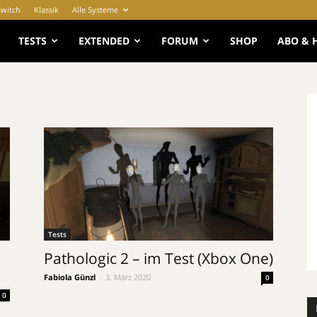
Switch
Klassik
Alle Systeme
e
TESTS
EXTENDED
FORUM
SHOP
ABO & 
Tests
Pathologic 2 – im Test (Xbox One)
Fabiola Günzl
-
3. März 2020
0
0