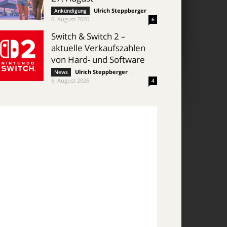
Ulrich Steppberger
-
Ankündigung
6. August 2026
6
Switch & Switch 2 –
aktuelle Verkaufszahlen
von Hard- und Software
Ulrich Steppberger
-
News
6. August 2026
4