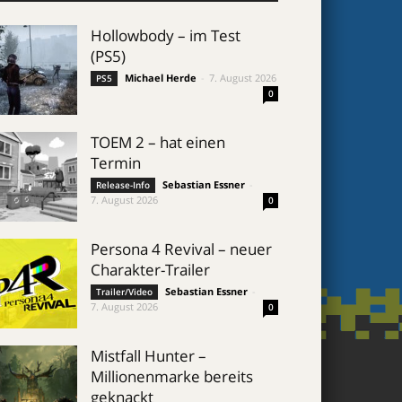
Hollowbody – im Test
(PS5)
Michael Herde
-
7. August 2026
PS5
0
TOEM 2 – hat einen
Termin
Sebastian Essner
-
Release-Info
7. August 2026
0
Persona 4 Revival – neuer
Charakter-Trailer
Sebastian Essner
-
Trailer/Video
7. August 2026
0
Mistfall Hunter –
Millionenmarke bereits
geknackt