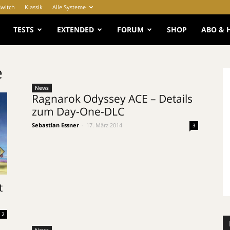
Switch
Klassik
Alle Systeme
e
TESTS
EXTENDED
FORUM
SHOP
ABO & 
e
News
Ragnarok Odyssey ACE – Details
zum Day-One-DLC
Sebastian Essner
-
17. März 2014
3
t
2