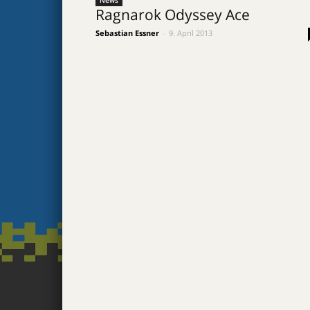
News
Ragnarok Odyssey Ace
Sebastian Essner
-
9. April 2013