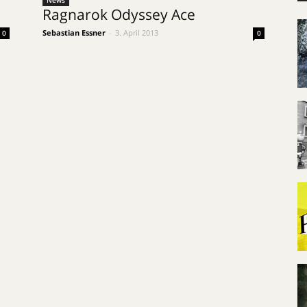
News
Ragnarok Odyssey Ace
Sebastian Essner
-
3. April 2013
0
0