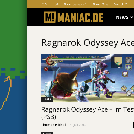
PS5
PS4
Xbox Series X/S
Xbox One
Switch 2
MANIAC.d
NEWS
Ragnarok Odyssey Ac
Tests
Ragnarok Odyssey Ace – im Tes
(PS3)
Thomas Nickel
-
3. Juli 2014