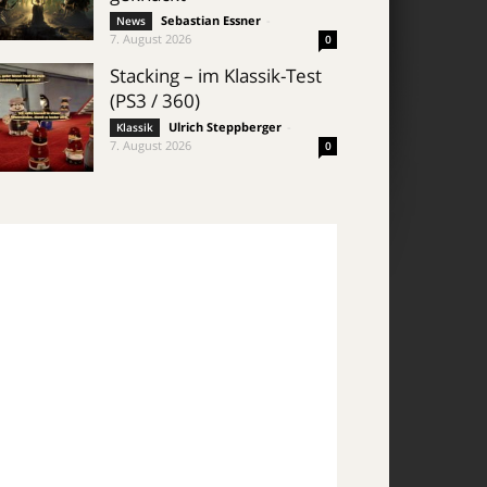
Sebastian Essner
-
News
7. August 2026
0
Stacking – im Klassik-Test
(PS3 / 360)
Ulrich Steppberger
-
Klassik
7. August 2026
0