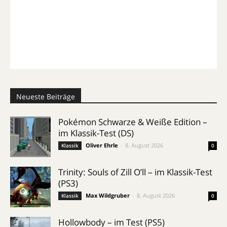
Neueste Beiträge
Pokémon Schwarze & Weiße Edition –
im Klassik-Test (DS)
Oliver Ehrle
-
8. August 2026
Klassik
0
Trinity: Souls of Zill O’ll – im Klassik-Test
(PS3)
Max Wildgruber
-
8. August 2026
Klassik
0
Hollowbody – im Test (PS5)