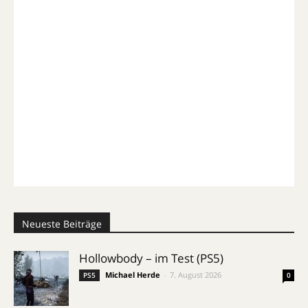
Neueste Beiträge
Hollowbody – im Test (PS5)
Michael Herde
-
7. August 2026
PS5
0