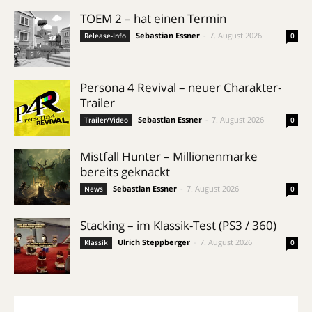
TOEM 2 – hat einen Termin
Sebastian Essner
-
7. August 2026
Release-Info
0
Persona 4 Revival – neuer Charakter-
Trailer
Sebastian Essner
-
7. August 2026
Trailer/Video
0
Mistfall Hunter – Millionenmarke
bereits geknackt
Sebastian Essner
-
7. August 2026
News
0
Stacking – im Klassik-Test (PS3 / 360)
Ulrich Steppberger
-
7. August 2026
Klassik
0