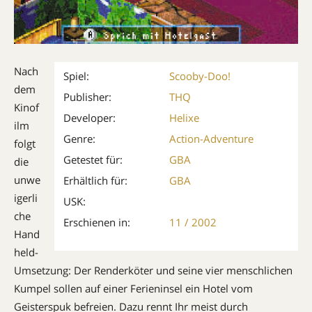
Nach
Spiel:
Scooby-Doo!
dem
Publisher:
THQ
Kinof
Developer:
Helixe
ilm
Genre:
Action-Adventure
folgt
Getestet für:
GBA
die
unwe
Erhältlich für:
GBA
igerli
USK:
che
Erschienen in:
11 / 2002
Hand
held-
Umsetzung: Der Renderköter und seine vier menschlichen
Kumpel sollen auf einer Ferieninsel ein Hotel vom
Geisterspuk befreien. Dazu rennt Ihr meist durch