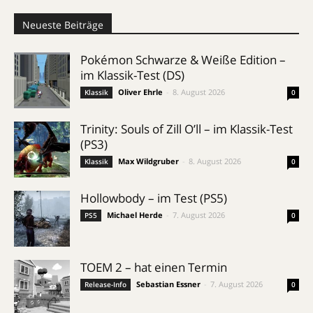
Neueste Beiträge
Pokémon Schwarze & Weiße Edition –
im Klassik-Test (DS)
Oliver Ehrle
-
8. August 2026
Klassik
0
Trinity: Souls of Zill O’ll – im Klassik-Test
(PS3)
Max Wildgruber
-
8. August 2026
Klassik
0
Hollowbody – im Test (PS5)
Michael Herde
-
7. August 2026
PS5
0
TOEM 2 – hat einen Termin
Sebastian Essner
-
7. August 2026
Release-Info
0