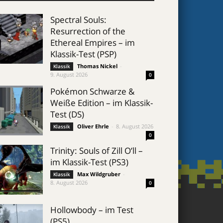
Spectral Souls:
Resurrection of the
Ethereal Empires – im
Klassik-Test (PSP)
Thomas Nickel
-
Klassik
9. August 2026
0
Pokémon Schwarze &
Weiße Edition – im Klassik-
Test (DS)
Oliver Ehrle
-
8. August 2026
Klassik
0
Trinity: Souls of Zill O’ll –
im Klassik-Test (PS3)
Max Wildgruber
-
Klassik
8. August 2026
0
Hollowbody – im Test
(PS5)