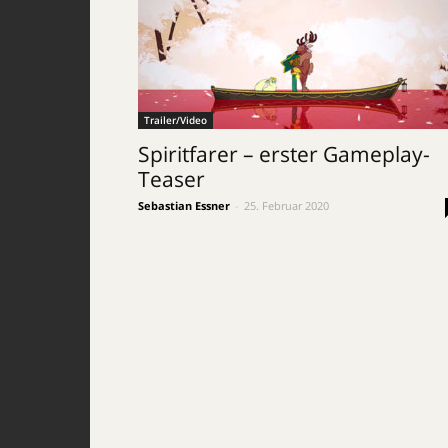
Trailer/Video
Spiritfarer – erster Gameplay-
Teaser
Sebastian Essner
-
25. Februar 2020