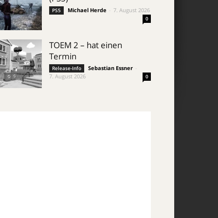
Michael Herde
-
7. August 2026
PS5
0
TOEM 2 – hat einen
Termin
Sebastian Essner
-
Release-Info
7. August 2026
0