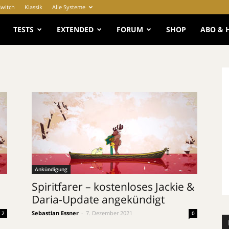
Switch
Klassik
Alle Systeme
e
TESTS
EXTENDED
FORUM
SHOP
ABO & 
Ankündigung
Spiritfarer – kostenloses Jackie &
Daria-Update angekündigt
Sebastian Essner
-
7. Dezember 2021
2
0