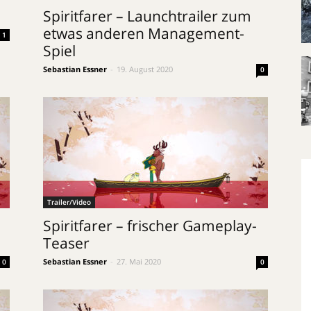
Spiritfarer – Launchtrailer zum
etwas anderen Management-
1
Spiel
Sebastian Essner
-
19. August 2020
0
Trailer/Video
Spiritfarer – frischer Gameplay-
Teaser
Sebastian Essner
-
27. Mai 2020
0
0