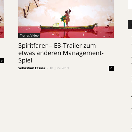
Trailer/Video
Spiritfarer – E3-Trailer zum
etwas anderen Management-
Spiel
0
Sebastian Essner
-
10. Juni 2019
0