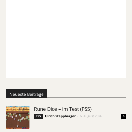
Neueste Beiträge
Rune Dice – im Test (PS5)
Ulrich Steppberger
-
6. August 2026
PS5
0