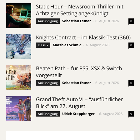
Static Hour – Newsroom-Thriller mit
Achtziger-Setting angekündigt
Sebastian Essner
-
6. August 2026
Ankündigung
0
Knights Contract – im Klassik-Test (360)
Matthias Schmid
-
6. August 2026
Klassik
0
Beaten Path – für PS5, XSX & Switch
vorgestellt
Sebastian Essner
-
6. August 2026
Ankündigung
0
Grand Theft Auto VI – “ausführlicher
Blick” am 27. August
Ulrich Steppberger
-
6. August 2026
Ankündigung
9