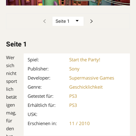
Seite 1
Wer
Spiel:
Start the Party!
sich
Publisher:
Sony
nicht
Developer:
Supermassive Games
sport
Genre:
Geschicklichkeit
lich
Getestet für:
PS3
betät
igen
Erhältlich für:
PS3
mag,
USK:
für
Erschienen in:
11 / 2010
den