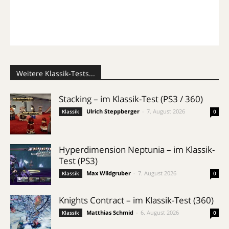
Weitere Klassik-Tests...
Stacking – im Klassik-Test (PS3 / 360)
Ulrich Steppberger
-
7. August 2026
Klassik
0
Hyperdimension Neptunia – im Klassik-
Test (PS3)
Max Wildgruber
-
7. August 2026
Klassik
0
Knights Contract – im Klassik-Test (360)
Matthias Schmid
-
6. August 2026
Klassik
0