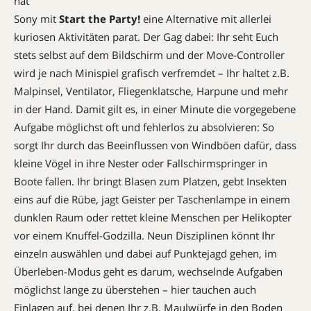
hat
Sony mit
Start the Party!
eine Alternative mit allerlei
kuriosen Aktivitäten parat. Der Gag dabei: Ihr seht Euch
stets selbst auf dem Bildschirm und der Move-Controller
wird je nach Minispiel grafisch verfremdet – Ihr haltet z.B.
Malpinsel, Ventilator, Fliegenklatsche, Harpune und mehr
in der Hand. Damit gilt es, in einer Minute die vorgegebene
Aufgabe möglichst oft und fehlerlos zu absolvieren: So
sorgt Ihr durch das Beeinflussen von Windböen dafür, dass
kleine Vögel in ihre Nester oder Fallschirmspringer in
Boote fallen. Ihr bringt Blasen zum Platzen, gebt Insekten
eins auf die Rübe, jagt Geister per Taschenlampe in einem
dunklen Raum oder rettet kleine Menschen per Helikopter
vor einem Knuffel-Godzilla. Neun Disziplinen könnt Ihr
einzeln auswählen und dabei auf Punktejagd gehen, im
Überleben-Modus geht es darum, wechselnde Aufgaben
möglichst lange zu überstehen – hier tauchen auch
Einlagen auf, bei denen Ihr z.B. Maulwürfe in den Boden