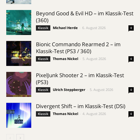
Beyond Good & Evil HD – im Klassik-Test
(360)
Michael Herde
-
6. August 2026
Klassik
0
Bionic Commando Rearmed 2 – im
Klassik-Test (PS3 / 360)
Thomas Nickel
-
5. August 2026
Klassik
0
PixelJunk Shooter 2 – im Klassik-Test
(PS3)
Ulrich Steppberger
-
5. August 2026
Klassik
0
Divergent Shift – im Klassik-Test (DSi)
Thomas Nickel
-
4. August 2026
Klassik
0