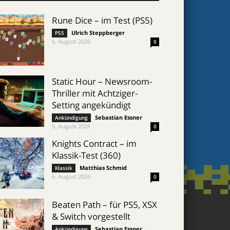
Rune Dice – im Test (PS5)
Ulrich Steppberger
-
PS5
6. August 2026
0
Static Hour – Newsroom-
Thriller mit Achtziger-
Setting angekündigt
Sebastian Essner
-
Ankündigung
6. August 2026
0
Knights Contract – im
Klassik-Test (360)
Matthias Schmid
-
Klassik
6. August 2026
0
Beaten Path – für PS5, XSX
& Switch vorgestellt
Sebastian Essner
-
Ankündigung