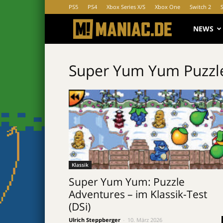
PS5
PS4
Xbox Series X/S
Xbox One
Switch 2
MANIAC.d
NEWS
Super Yum Yum Puzzl
Klassik
Super Yum Yum: Puzzle
Adventures – im Klassik-Test
(DSi)
Ulrich Steppberger
-
10. März 2026