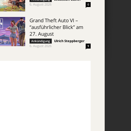
6. August 2026
0
Grand Theft Auto VI –
“ausführlicher Blick” am
27. August
Ulrich Steppberger
-
Ankündigung
6. August 2026
9