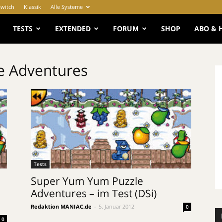
Switch
Klassik
Alle Systeme
e
TESTS
EXTENDED
FORUM
SHOP
ABO & 
e Adventures
Tests
Super Yum Yum Puzzle
Adventures – im Test (DSi)
Redaktion MANIAC.de
-
5. Januar 2012
0
0