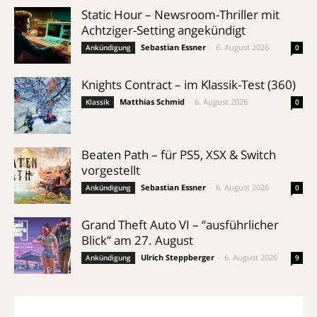
Static Hour – Newsroom-Thriller mit
Achtziger-Setting angekündigt
Sebastian Essner
-
6. August 2026
Ankündigung
0
Knights Contract – im Klassik-Test (360)
Matthias Schmid
-
6. August 2026
Klassik
0
Beaten Path – für PS5, XSX & Switch
vorgestellt
Sebastian Essner
-
6. August 2026
Ankündigung
0
Grand Theft Auto VI – “ausführlicher
Blick” am 27. August
Ulrich Steppberger
-
6. August 2026
Ankündigung
9