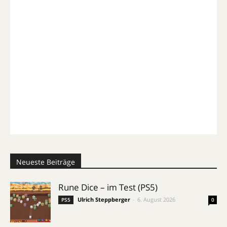
Neueste Beiträge
Rune Dice – im Test (PS5)
Ulrich Steppberger
-
6. August 2026
PS5
0