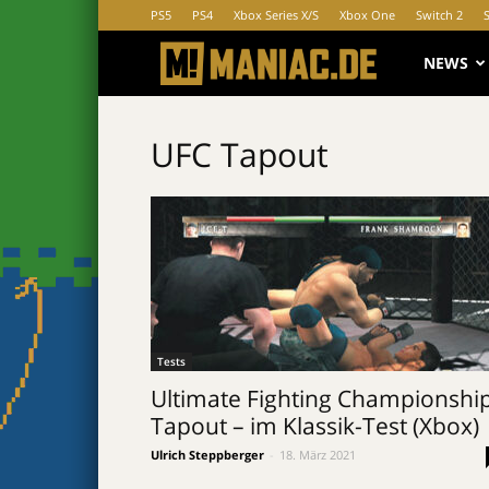
PS5
PS4
Xbox Series X/S
Xbox One
Switch 2
MANIAC.d
NEWS
UFC Tapout
Tests
Ultimate Fighting Championship
Tapout – im Klassik-Test (Xbox)
Ulrich Steppberger
-
18. März 2021