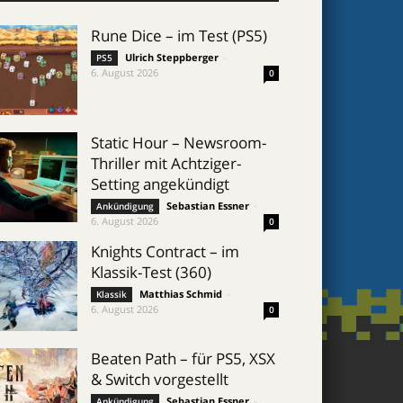
Rune Dice – im Test (PS5)
Ulrich Steppberger
-
PS5
6. August 2026
0
Static Hour – Newsroom-
Thriller mit Achtziger-
Setting angekündigt
Sebastian Essner
-
Ankündigung
6. August 2026
0
Knights Contract – im
Klassik-Test (360)
Matthias Schmid
-
Klassik
6. August 2026
0
Beaten Path – für PS5, XSX
& Switch vorgestellt
Sebastian Essner
-
Ankündigung