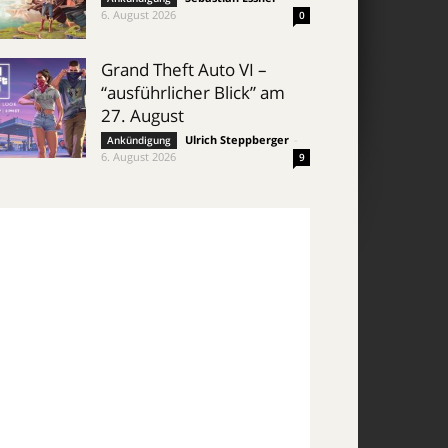
6. August 2026
0
Grand Theft Auto VI –
“ausführlicher Blick” am
27. August
Ulrich Steppberger
-
Ankündigung
6. August 2026
9