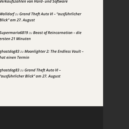
Verkaufszahlen von Hard- und Software
Walldorf
Grand Theft Auto VI – “ausführlicher
zu
Blick” am 27. August
Supermario6819
Beast of Reincarnation – die
zu
ersten 21 Minuten
ghostdog83
Moonlighter 2: The Endless Vault –
zu
hat einen Termin
ghostdog83
Grand Theft Auto VI –
zu
“ausführlicher Blick” am 27. August