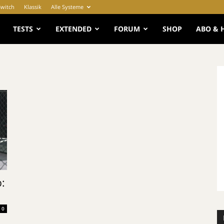
Switch
Klassik
Alle Systeme
e
TESTS
EXTENDED
FORUM
SHOP
ABO & 
:
0