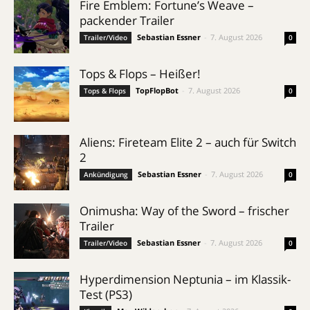
Fire Emblem: Fortune’s Weave –
packender Trailer
Sebastian Essner
-
7. August 2026
Trailer/Video
0
Tops & Flops – Heißer!
TopFlopBot
-
7. August 2026
Tops & Flops
0
Aliens: Fireteam Elite 2 – auch für Switch
2
Sebastian Essner
-
7. August 2026
Ankündigung
0
Onimusha: Way of the Sword – frischer
Trailer
Sebastian Essner
-
7. August 2026
Trailer/Video
0
Hyperdimension Neptunia – im Klassik-
Test (PS3)