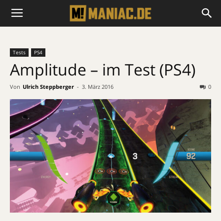
Tests
PS4
Amplitude – im Test (PS4)
Von
Ulrich Steppberger
-
3. März 2016
0