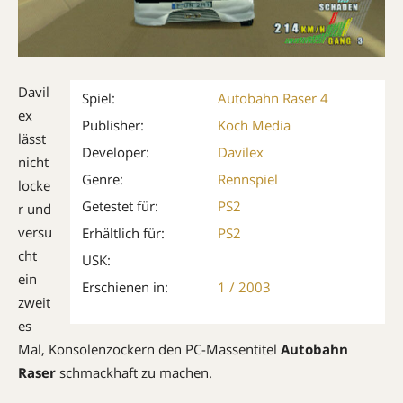
Davil
Spiel:
Autobahn Raser 4
ex
Publisher:
Koch Media
lässt
Developer:
Davilex
nicht
Genre:
Rennspiel
locke
Getestet für:
PS2
r und
versu
Erhältlich für:
PS2
cht
USK:
ein
Erschienen in:
1 / 2003
zweit
es
Mal, Konsolenzockern den PC-Massentitel
Autobahn
Raser
schmackhaft zu machen.