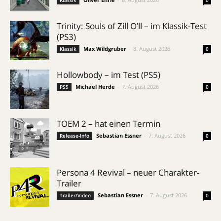
Trinity: Souls of Zill O’ll – im Klassik-Test
(PS3)
Max Wildgruber
-
8. August 2026
Klassik
0
Hollowbody – im Test (PS5)
Michael Herde
-
7. August 2026
PS5
0
TOEM 2 – hat einen Termin
Sebastian Essner
-
7. August 2026
Release-Info
0
Persona 4 Revival – neuer Charakter-
Trailer
Sebastian Essner
-
7. August 2026
Trailer/Video
0