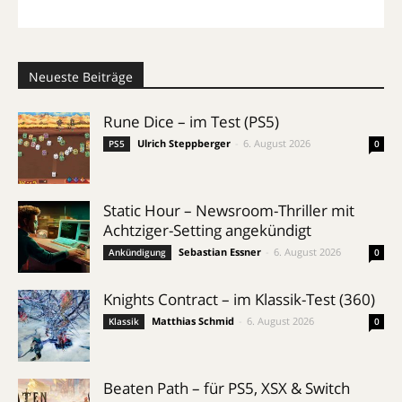
Neueste Beiträge
Rune Dice – im Test (PS5)
Ulrich Steppberger
-
6. August 2026
PS5
0
Static Hour – Newsroom-Thriller mit
Achtziger-Setting angekündigt
Sebastian Essner
-
6. August 2026
Ankündigung
0
Knights Contract – im Klassik-Test (360)
Matthias Schmid
-
6. August 2026
Klassik
0
Beaten Path – für PS5, XSX & Switch