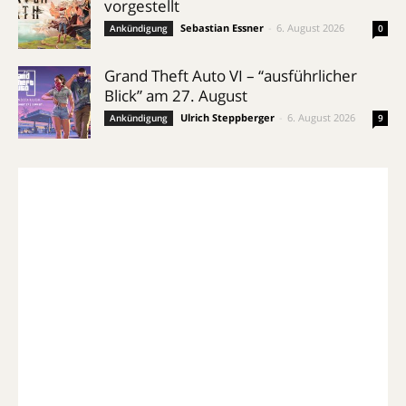
vorgestellt
Sebastian Essner
-
6. August 2026
Ankündigung
0
Grand Theft Auto VI – “ausführlicher
Blick” am 27. August
Ulrich Steppberger
-
6. August 2026
Ankündigung
9