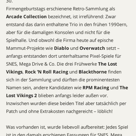
30.
Firmengeburtstags erschienene Retro-Sammlung als
Arcade Collection
bezeichnet, ist irreführend: Zwar
entstand das darin enthaltene Trio in den frühen 1990ern,
aber für die damaligen Konsolen und nicht für die
Spielhalle. Und obwohl die Firma heute auf epische
Mammut-Projekte wie
Diablo
und
Overwatch
setzt –
anfangs entstanden dort unterhaltsame Pixel-Spiele für
SNES, Mega Drive & Co. Die drei Frühwerke
The Lost
Vikings
,
Rock ’N Roll ­Racing
und
Blackthorne
finden
sich in der Sammlung und dürften die prominentesten
Namen sein, andere Kandidaten wie
RPM Racing
und
The
Lost Vikings 2
blieben anfangs leider außen vor.
Inzwischen wurden diese beiden Titel aber tatsächlich per
Patch und ohne Extrakosten nachgereicht – löblich!
Was vorhanden ist, wurde liebevoll aufbereitet: Jedes Spiel
ist in den damals erschienen Fassungen für SNES, Mega