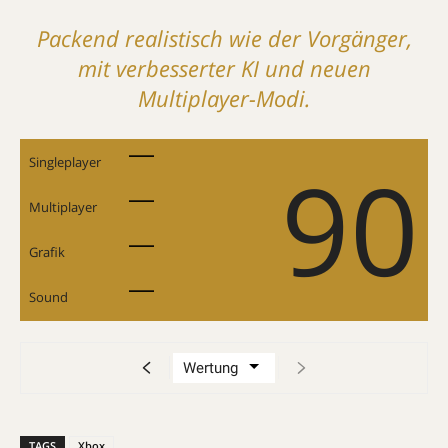
Packend realistisch wie der ­Vorgänger,
mit verbesserter KI und neuen
Multiplayer-Modi.
90
Singleplayer
Multiplayer
Grafik
Sound
TAGS
Xbox