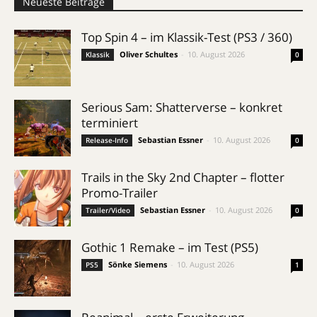
Neueste Beiträge
Top Spin 4 – im Klassik-Test (PS3 / 360)
Oliver Schultes
-
10. August 2026
Klassik
0
Serious Sam: Shatterverse – konkret
terminiert
Sebastian Essner
-
10. August 2026
Release-Info
0
Trails in the Sky 2nd Chapter – flotter
Promo-Trailer
Sebastian Essner
-
10. August 2026
Trailer/Video
0
Gothic 1 Remake – im Test (PS5)
Sönke Siemens
-
10. August 2026
PS5
1