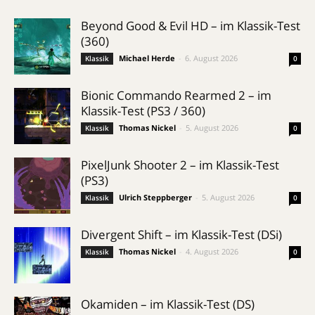
Beyond Good & Evil HD – im Klassik-Test
(360)
Michael Herde
-
6. August 2026
Klassik
0
Bionic Commando Rearmed 2 – im
Klassik-Test (PS3 / 360)
Thomas Nickel
-
5. August 2026
Klassik
0
PixelJunk Shooter 2 – im Klassik-Test
(PS3)
Ulrich Steppberger
-
5. August 2026
Klassik
0
Divergent Shift – im Klassik-Test (DSi)
Thomas Nickel
-
4. August 2026
Klassik
0
Okamiden – im Klassik-Test (DS)