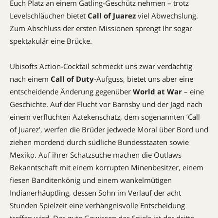
Euch Platz an einem Gatling-Geschütz nehmen – trotz
Levelschläuchen bietet
Call of Juarez
viel Abwechslung.
Zum Abschluss der ersten Missionen sprengt Ihr sogar
spektakulär eine Brücke.
Ubisofts Action-Cocktail schmeckt uns zwar verdächtig
nach einem
Call of Duty
-Aufguss, bietet uns aber eine
entscheidende Änderung gegenüber
World at War
– eine
Geschichte. Auf der Flucht vor Barnsby und der Jagd nach
einem verfluchten Aztekenschatz, dem sogenannten ’Call
of Juarez’, werfen die Brüder jedwede Moral über Bord und
ziehen mordend durch südliche Bundesstaaten sowie
Mexiko. Auf ihrer Schatzsuche machen die Outlaws
Bekanntschaft mit einem korrupten Minenbesitzer, einem
fiesen Banditenkönig und einem wankelmütigen
Indianerhäuptling, dessen Sohn im Verlauf der acht
Stunden Spielzeit eine verhängnisvolle Entscheidung
treffen wird. Das gute Gewissen des Spiels ist der dritte,