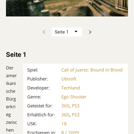
Seite 1
Der
Spiel:
Call of Juarez: Bound in Blood
amer
Publisher:
Ubisoft
ikani
Developer:
Techland
sche
Genre:
Ego-Shooter
Bürg
Getestet für:
360
,
PS3
erkri
eg
Erhältlich für:
360
,
PS3
zwisc
USK:
18
hen
Erschienen in:
8 / 2009