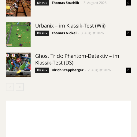
Thomas Stuchlik
-
3. August 2026
Klassik
0
Urbanix – im Klassik-Test (Wii)
Thomas Nickel
-
3. August 2026
Klassik
0
Ghost Trick: Phantom-Detektiv – im
Klassik-Test (DS)
Ulrich Steppberger
-
2. August 2026
Klassik
0