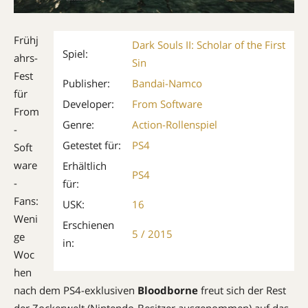
Frühj
Dark Souls II: Scholar of the First
Spiel:
ahrs-
Sin
Fest
Publisher:
Bandai-Namco
für
Developer:
From Software
From
Genre:
Action-Rollenspiel
-
Getestet für:
PS4
Soft
ware
Erhältlich
PS4
-
für:
Fans:
USK:
16
Weni
Erschienen
5 / 2015
ge
in:
Woc
hen
nach dem PS4-exklusiven
Bloodborne
freut sich der Rest
der Zockerwelt (Nintendo-Besitzer ausgenommen) auf das