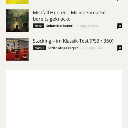
Mistfall Hunter – Millionenmarke
bereits geknackt
Sebastian Essner
-
7. August 2026
News
0
Stacking – im Klassik-Test (PS3 / 360)
Ulrich Steppberger
-
7. August 2026
Klassik
0