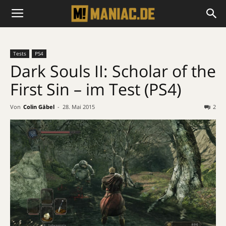
Tests
PS4
Dark Souls II: Scholar of the
First Sin – im Test (PS4)
Von
Colin Gäbel
-
28. Mai 2015
2