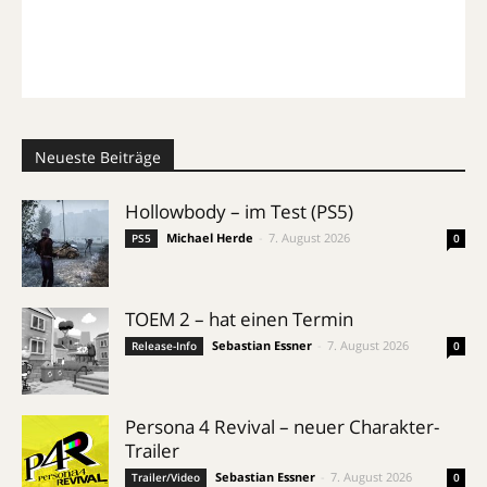
Neueste Beiträge
Hollowbody – im Test (PS5)
Michael Herde
-
7. August 2026
PS5
0
TOEM 2 – hat einen Termin
Sebastian Essner
-
7. August 2026
Release-Info
0
Persona 4 Revival – neuer Charakter-
Trailer
Sebastian Essner
-
7. August 2026
Trailer/Video
0