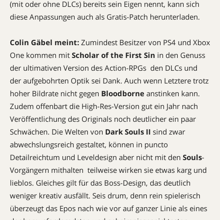
(mit oder ohne DLCs) bereits sein Eigen nennt, kann sich
diese Anpassungen auch als Gratis-Patch herunterladen.
Colin Gäbel meint:
Zumindest Besitzer von PS4 und Xbox
One kommen mit
Scholar of the First Sin
in den Genuss
der ultimativen Version des Action-RPGs  den DLCs und
der aufgebohrten Optik sei Dank. Auch wenn Letztere trotz
hoher Bildrate nicht gegen
Bloodborne
anstinken kann.
Zudem offenbart die High-Res-Version gut ein Jahr nach
Veröffentlichung des Originals noch deutlicher ein paar
Schwächen. Die Welten von
Dark Souls II
sind zwar
abwechslungsreich gestaltet, können in puncto
Detailreichtum und Leveldesign aber nicht mit den
Souls
-
Vorgängern mithalten  teilweise wirken sie etwas karg und
lieblos. Gleiches gilt für das Boss-Design, das deutlich
weniger kreativ ausfällt. Seis drum, denn rein spielerisch
überzeugt das Epos nach wie vor auf ganzer Linie als eines