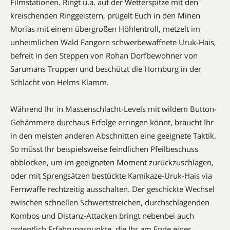
Filmstationen. Ringt u.a. auf der Wetterspitze mit den
kreischenden Ringgeistern, prügelt Euch in den Minen
Morias mit einem übergroßen Höh­len­troll, metzelt im
unheimlichen Wald Fangorn schwerbewaffnete Uruk-Hais,
befreit in den Steppen von Rohan Dorfbewohner von
Sarumans Truppen und beschützt die Hornburg in der
Schlacht von Helms Klamm.
Während Ihr in Massenschlacht-Levels mit wildem Button-
Gehämmere durchaus Erfolge erringen könnt, braucht Ihr
in den meisten anderen Abschnitten eine geeignete Taktik.
So müsst Ihr beispielsweise feindlichen Pfeilbeschuss
abblocken, um im geeigneten Moment zurückzuschlagen,
oder mit Sprengsätzen bestückte Kamikaze-Uruk-Hais via
Fernwaffe recht­zeitig ausschalten. Der geschickte Wechsel
zwischen schnellen Schwertstreichen, durchschlagenden
Kombos und Dis­tanz-Attacken bringt nebenbei auch
ordentlich Erfahrungspunkte, die Ihr am Ende einer