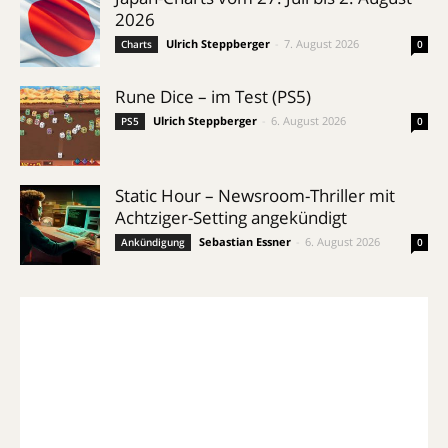
2026
Ulrich Steppberger
-
7. August 2026
Charts
0
Rune Dice – im Test (PS5)
Ulrich Steppberger
-
6. August 2026
PS5
0
Static Hour – Newsroom-Thriller mit
Achtziger-Setting angekündigt
Sebastian Essner
-
6. August 2026
Ankündigung
0