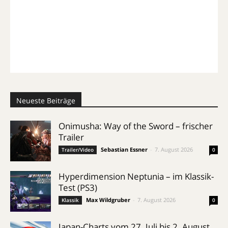
Neueste Beiträge
Onimusha: Way of the Sword – frischer
Trailer
Sebastian Essner
-
7. August 2026
Trailer/Video
0
Hyperdimension Neptunia – im Klassik-
Test (PS3)
Max Wildgruber
-
7. August 2026
Klassik
0
Japan-Charts vom 27. Juli bis 2. August