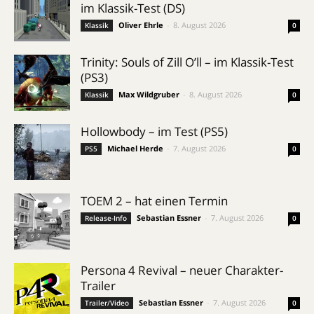
im Klassik-Test (DS)
Oliver Ehrle
-
8. August 2026
Klassik
0
Trinity: Souls of Zill O’ll – im Klassik-Test
(PS3)
Max Wildgruber
-
8. August 2026
Klassik
0
Hollowbody – im Test (PS5)
Michael Herde
-
7. August 2026
PS5
0
TOEM 2 – hat einen Termin
Sebastian Essner
-
7. August 2026
Release-Info
0
Persona 4 Revival – neuer Charakter-
Trailer
Sebastian Essner
-
7. August 2026
Trailer/Video
0