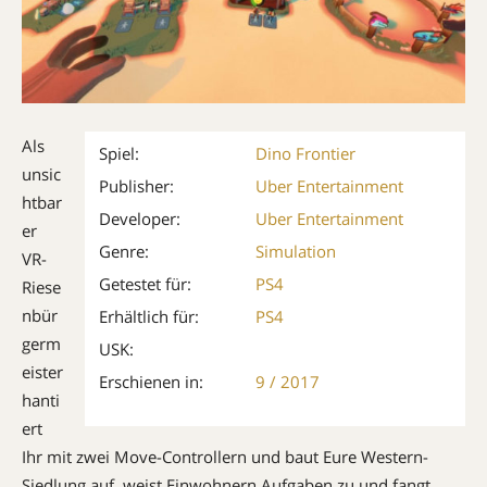
Als
Spiel:
Dino Frontier
unsic
Publisher:
Uber Entertainment
htbar
Developer:
Uber Entertainment
er
Genre:
Simulation
VR-
Getestet für:
PS4
Riese
nbür
Erhältlich für:
PS4
germ
USK:
eister
Erschienen in:
9 / 2017
hanti
ert
Ihr mit zwei Move-Controllern und baut Eure Western-
Siedlung auf, weist Einwohnern Aufgaben zu und fangt