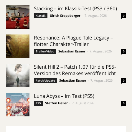
Stacking – im Klassik-Test (PS3 / 360)
Ulrich Steppberger
-
7. August 2026
Klassik
0
Resonance: A Plague Tale Legacy –
flotter Charakter-Trailer
Sebastian Essner
-
7. August 2026
Trailer/Video
0
Silent Hill 2 – Patch 1.07 für die PS5-
Version des Remakes veröffentlicht
Sebastian Essner
-
7. August 2026
Patch/Update
0
Luna Abyss – im Test (PS5)
Steffen Heller
-
7. August 2026
PS5
0