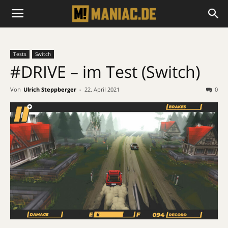
Tests
Switch
#DRIVE – im Test (Switch)
Von
Ulrich Steppberger
-
22. April 2021
0