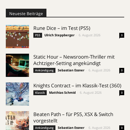
Neueste Beiträge
Rune Dice – im Test (PS5)
Ulrich Steppberger
-
6. August 2026
PS5
0
Static Hour – Newsroom-Thriller mit
Achtziger-Setting angekündigt
Sebastian Essner
-
6. August 2026
Ankündigung
0
Knights Contract – im Klassik-Test (360)
Matthias Schmid
-
6. August 2026
Klassik
0
Beaten Path – für PS5, XSX & Switch
vorgestellt
Sebastian Essner
-
6. August 2026
Ankündigung
0