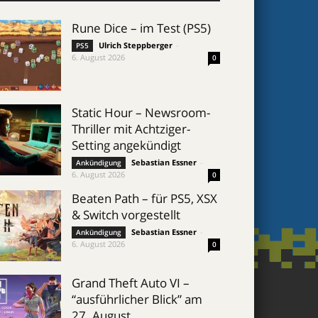
Rune Dice – im Test (PS5)
Ulrich Steppberger
-
PS5
6. August 2026
0
Static Hour – Newsroom-
Thriller mit Achtziger-
Setting angekündigt
Sebastian Essner
-
Ankündigung
6. August 2026
0
Beaten Path – für PS5, XSX
& Switch vorgestellt
Sebastian Essner
-
Ankündigung
6. August 2026
0
Grand Theft Auto VI –
“ausführlicher Blick” am
27. August