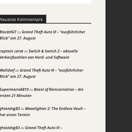
Neueste Kommentare
BlackHGT
Grand Theft Auto VI – “ausführlicher
zu
Blick” am 27. August
captain carot
Switch & Switch 2 – aktuelle
zu
Verkaufszahlen von Hard- und Software
Walldorf
Grand Theft Auto VI – “ausführlicher
zu
Blick” am 27. August
Supermario6819
Beast of Reincarnation – die
zu
ersten 21 Minuten
ghostdog83
Moonlighter 2: The Endless Vault –
zu
hat einen Termin
ghostdog83
Grand Theft Auto VI –
zu