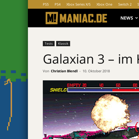
PS5
PS4
Xbox Series X/S
Xbox One
Switch 2
MANIAC.d
NEWS
Tests
Klassik
Galaxian 3 – im 
Von
Christian Blendl
-
10. Oktober 2018