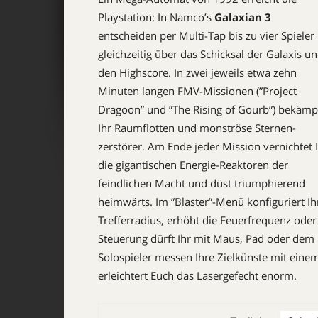
Playstation: In Namco’s
Galaxian 3
entscheiden per Multi-Tap bis zu vier Spieler
gleichzeitig über das Schicksal der Galaxis u
den Highscore. In zwei jeweils etwa zehn
Minuten langen FMV-Missionen (”Project
Dragoon” und ”The Rising of Gourb”) be­kämp
Ihr Raumflotten und monströse Sternen­
zerstörer. Am Ende jeder Mission vernichtet 
die gigantischen Energie-Reaktoren der
feindlichen Macht und düst triumphierend
heimwärts. Im ”Blas­ter”-Menü konfiguriert Ih
Trefferradius, erhöht die Feuerfrequenz oder
Steuerung dürft Ihr mit Maus, Pad oder dem bi
Solospieler messen Ihre Zielkünste mit einem
erleichtert Euch das Lasergefecht enorm.