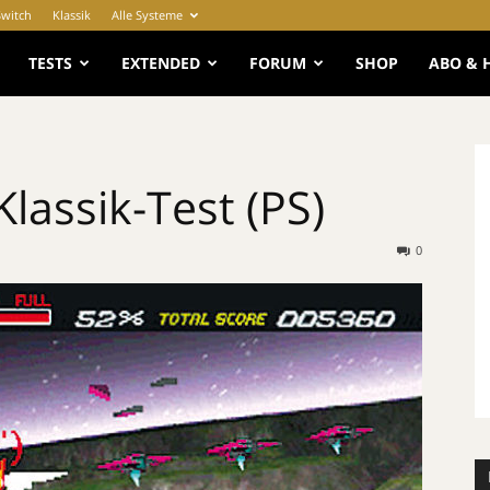
Switch
Klassik
Alle Systeme
e
TESTS
EXTENDED
FORUM
SHOP
ABO & 
Klassik-Test (PS)
0