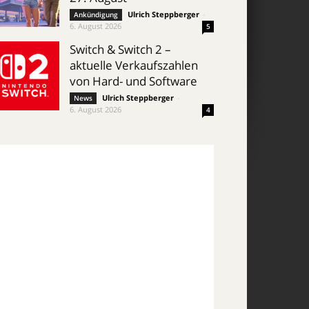
Ulrich Steppberger
-
Ankündigung
6. August 2026
5
Switch & Switch 2 –
aktuelle Verkaufszahlen
von Hard- und Software
Ulrich Steppberger
-
News
6. August 2026
4