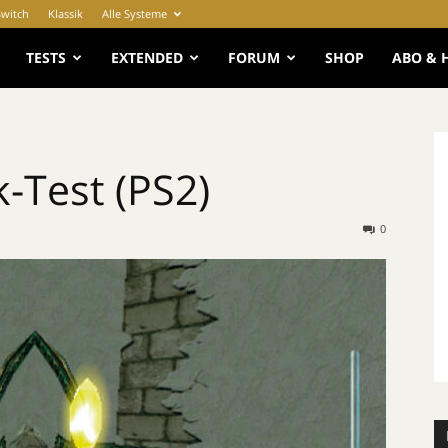
Switch
Klassik
Alle Systeme
e
TESTS
EXTENDED
FORUM
SHOP
ABO & 
k-Test (PS2)
0