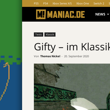
PS5
PS4
Xbox Series X/S
Xbox One
Switch 2
MANIAC.d
NEWS
Tests
Klassik
Gifty – im Klassi
Von
Thomas Nickel
-
20. September 2020