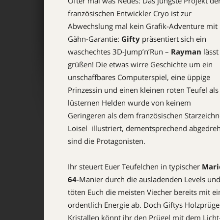
Öfter mal was Neues: Das jüngste Projekt de
fran­zö­sischen Entwickler Cryo ist zur
Abwechslung mal kein Grafik-Adventure mit
Gähn-Garantie:
Gifty
präsentiert sich ein
waschechtes 3D-Jump’n’Run –
Rayman
lässt
grüßen! Die etwas wirre Geschichte um ein
unschaffbares Computerspiel, eine üppige
Prinzessin und einen kleinen roten Teufel als
lüsternen Helden wurde von keinem
Geringeren als dem französischen Starzeichn
Loisel illustriert, dementsprechend abgedreh
sind die Protagonisten.
Ihr steuert Euer Teufelchen in typischer
Mari
64
-Manier durch die ausladenden Levels un
töten Euch die meisten Viecher bereits mit e
ordentlich Energie ab. Doch Giftys Holzprüge
Kristallen könnt ihr den Prügel mit dem Licht