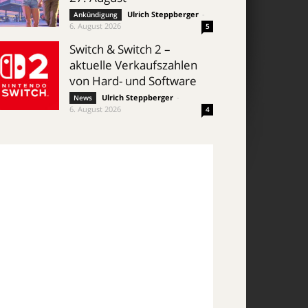
Ulrich Steppberger
-
Ankündigung
6. August 2026
5
Switch & Switch 2 –
aktuelle Verkaufszahlen
von Hard- und Software
Ulrich Steppberger
-
News
6. August 2026
4