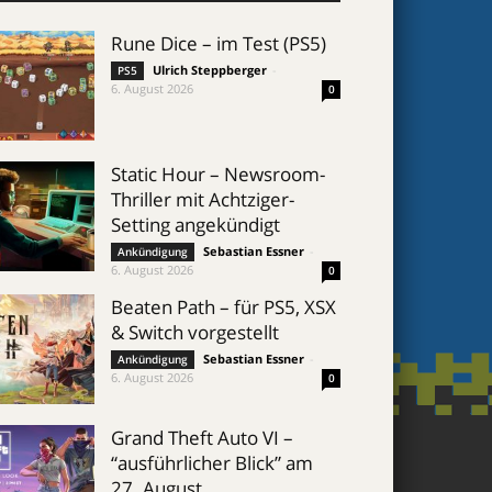
Rune Dice – im Test (PS5)
Ulrich Steppberger
-
PS5
6. August 2026
0
Static Hour – Newsroom-
Thriller mit Achtziger-
Setting angekündigt
Sebastian Essner
-
Ankündigung
6. August 2026
0
Beaten Path – für PS5, XSX
& Switch vorgestellt
Sebastian Essner
-
Ankündigung
6. August 2026
0
Grand Theft Auto VI –
“ausführlicher Blick” am
27. August