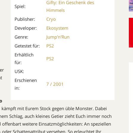
r
Gifty: Ein Geschenk des
Spiel:
Himmels
Publisher:
Cryo
Developer:
Ekosystem
Genre:
Jump'n'Run
Getestet für:
PS2
Erhältlich
PS2
für:
er
USK:
t
Erschienen
7 / 2001
in:
o
d kämpft mit Eurem Stock gegen üble Monster. Dabei
inem Schlag, auch kleines Getier zieht Euch immer noch
l offenbart weitere Einsatzmöglichkeiten: An speziellen
- oder Schattenattribut versehen. So erleuchtet Ihr