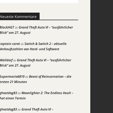
Neueste Kommentare
BlackHGT
Grand Theft Auto VI – “ausführlicher
zu
Blick” am 27. August
captain carot
Switch & Switch 2 – aktuelle
zu
Verkaufszahlen von Hard- und Software
Walldorf
Grand Theft Auto VI – “ausführlicher
zu
Blick” am 27. August
Supermario6819
Beast of Reincarnation – die
zu
ersten 21 Minuten
ghostdog83
Moonlighter 2: The Endless Vault –
zu
hat einen Termin
ghostdog83
Grand Theft Auto VI –
zu