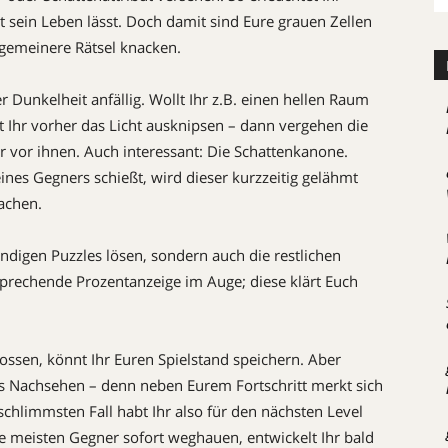
 sein Leben lässt. Doch damit sind Eure grauen Zellen
l gemeinere Rätsel knacken.
 Dunkelheit anfällig. Wollt Ihr z.B. einen hellen Raum
Ihr vorher das Licht ausknipsen – dann ver­ge­hen die
er vor ihnen. Auch interessant: Die Schattenkanone.
ines Gegners schießt, wird dieser kurzzeitig gelähmt
achen.
ndigen Puzzles lösen, sondern auch die restlichen
sprechende Prozentanzeige im Auge; diese klärt Euch
lossen, könnt Ihr Euren Spielstand speichern. Aber
das Nachsehen – denn neben Eurem Fortschritt merkt sich
chlimmsten Fall habt Ihr also für den nächsten Level
ie meisten Gegner sofort weghauen, entwickelt Ihr bald