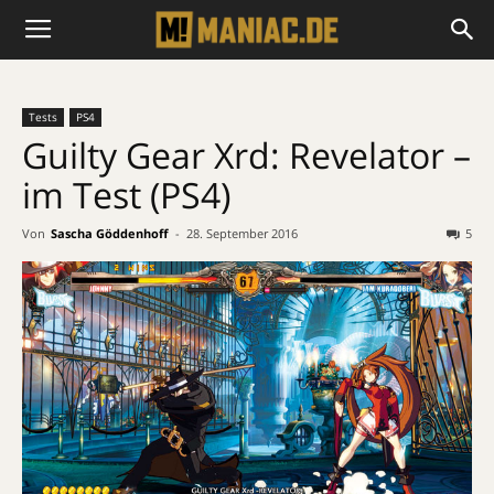
Tests
PS4
Guilty Gear Xrd: Revelator –
im Test (PS4)
Von
Sascha Göddenhoff
-
28. September 2016
5