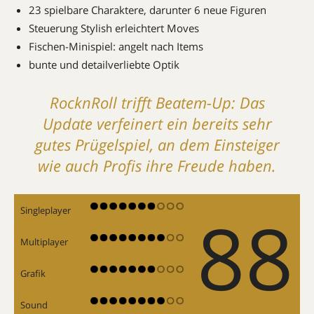
23 spielbare Charaktere, darunter 6 neue Figuren
Steuerung Stylish erleichtert Moves
Fischen-Minispiel: angelt nach Items
bunte und detailverliebte Optik
RocknRoll trifft Beatem-Up: Das
Update verfeinert ein bereits sehr
gutes Prügelspiel, an dem Einsteiger
wie auch Profis ihre Freude haben.
88
Singleplayer
Multiplayer
Grafik
Sound