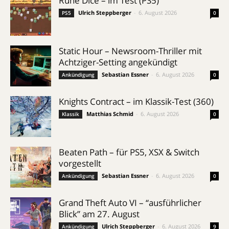
Rune Dice – im Test (PS5)
Ulrich Steppberger
-
6. August 2026
PS5
0
Static Hour – Newsroom-Thriller mit
Achtziger-Setting angekündigt
Sebastian Essner
-
6. August 2026
Ankündigung
0
Knights Contract – im Klassik-Test (360)
Matthias Schmid
-
6. August 2026
Klassik
0
Beaten Path – für PS5, XSX & Switch
vorgestellt
Sebastian Essner
-
6. August 2026
Ankündigung
0
Grand Theft Auto VI – “ausführlicher
Blick” am 27. August
Ulrich Steppberger
-
6. August 2026
Ankündigung
9