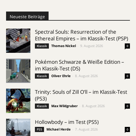
Neueste Beiträge
Spectral Souls: Resurrection of the
Ethereal Empires – im Klassik-Test (PSP)
Thomas Nickel
-
9. August 2026
Klassik
0
Pokémon Schwarze & Weiße Edition –
im Klassik-Test (DS)
Oliver Ehrle
-
8. August 2026
Klassik
0
Trinity: Souls of Zill O’ll – im Klassik-Test
(PS3)
Max Wildgruber
-
8. August 2026
Klassik
0
Hollowbody – im Test (PS5)
Michael Herde
-
7. August 2026
PS5
0