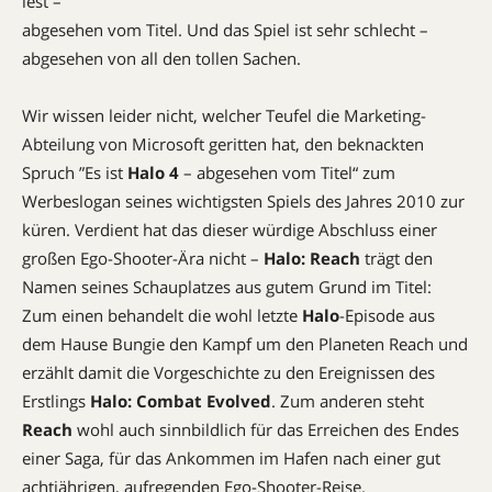
lest –
abge­sehen vom Titel. Und das Spiel ist sehr schlecht –
abgesehen von all den tollen Sachen.
Wir wissen leider nicht, welcher Teufel die Marketing-
Abteilung von Microsoft geritten hat, den beknackten
Spruch ”Es ist
Halo 4
– abgesehen vom Titel“ zum
Werbeslogan seines wichtigsten Spiels des Jahres 2010 zur
küren. Verdient hat das dieser würdige Abschluss einer
großen Ego-Shooter-Ära nicht –
Halo: ­Reach
trägt den
Namen seines Schauplatzes aus gutem Grund im Titel:
Zum einen behandelt die wohl letzte
Halo
-Episode­ aus
dem Hause Bungie den Kampf um den Planeten Reach und
erzählt damit die Vorgeschichte zu den Ereignissen des
Erstlings
Halo: Combat Evolved
. Zum anderen steht
Reach
wohl auch sinnbildlich für das Erreichen des Endes
einer Saga, für das Ankommen im Hafen nach einer gut
achtjährigen, aufregenden Ego-Shooter-Reise.