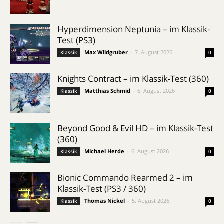
Hyperdimension Neptunia – im Klassik-
Test (PS3)
Max Wildgruber
-
7. August 2026
Klassik
0
Knights Contract – im Klassik-Test (360)
Matthias Schmid
-
6. August 2026
Klassik
0
Beyond Good & Evil HD – im Klassik-Test
(360)
Michael Herde
-
6. August 2026
Klassik
0
Bionic Commando Rearmed 2 – im
Klassik-Test (PS3 / 360)
Thomas Nickel
-
5. August 2026
Klassik
0