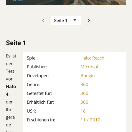
Seite 1
Es ist
Spiel:
Halo: Reach
der
Publisher:
Microsoft
Test
Developer:
Bungie
von
Genre:
360
Halo
Getestet für:
360
4
,
den
Erhältlich für:
360
Ihr
USK:
18
gera
Erschienen in:
11 / 2010
de