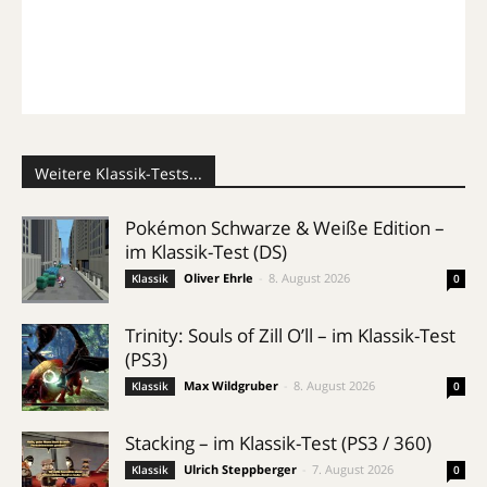
Weitere Klassik-Tests...
Pokémon Schwarze & Weiße Edition –
im Klassik-Test (DS)
Oliver Ehrle
-
8. August 2026
Klassik
0
Trinity: Souls of Zill O’ll – im Klassik-Test
(PS3)
Max Wildgruber
-
8. August 2026
Klassik
0
Stacking – im Klassik-Test (PS3 / 360)
Ulrich Steppberger
-
7. August 2026
Klassik
0