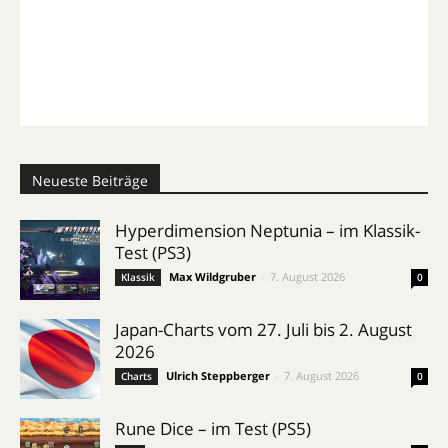
Neueste Beiträge
Hyperdimension Neptunia – im Klassik-
Test (PS3)
Max Wildgruber
-
7. August 2026
Klassik
0
Japan-Charts vom 27. Juli bis 2. August
2026
Ulrich Steppberger
-
7. August 2026
Charts
0
Rune Dice – im Test (PS5)