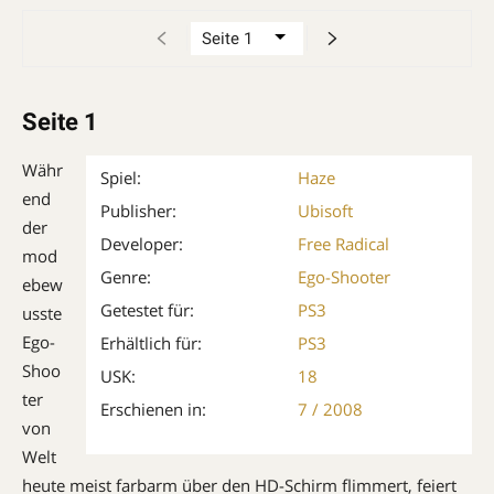
Seite 1
Währ
Spiel:
Haze
end
Publisher:
Ubisoft
der
Developer:
Free Radical
mod
Genre:
Ego-Shooter
ebew
Getestet für:
PS3
usste
Ego-
Erhältlich für:
PS3
Shoo
USK:
18
ter
Erschienen in:
7 / 2008
von
Welt
heute meist farbarm über den HD-Schirm flimmert, feiert