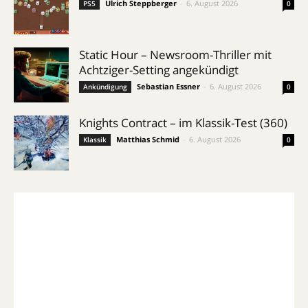
Ulrich Steppberger
-
6. August 2026
PS5
0
Static Hour – Newsroom-Thriller mit
Achtziger-Setting angekündigt
Sebastian Essner
-
6. August 2026
Ankündigung
0
Knights Contract – im Klassik-Test (360)
Matthias Schmid
-
6. August 2026
Klassik
0