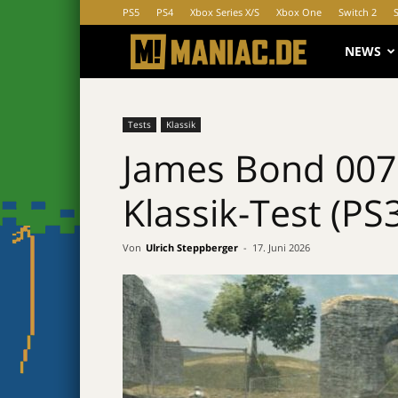
PS5
PS4
Xbox Series X/S
Xbox One
Switch 2
MANIAC.d
NEWS
Tests
Klassik
James Bond 007:
Klassik-Test (PS3
Von
Ulrich Steppberger
-
17. Juni 2026