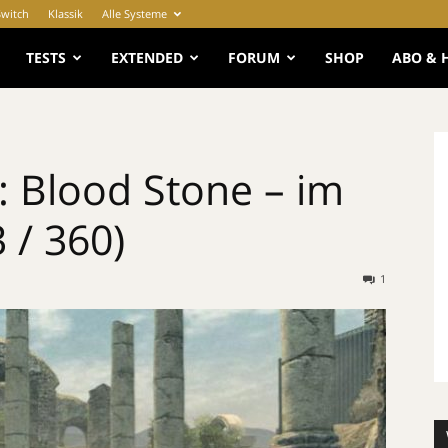
Switch
Klassik
Alle Systeme
e
TESTS
EXTENDED
FORUM
SHOP
ABO & 
 Blood Stone – im
 / 360)
1