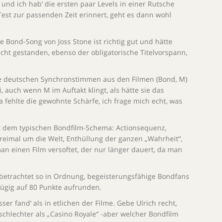
 und ich hab‘ die ersten paar Levels in einer Rutsche
est zur passenden Zeit erinnert, geht es dann wohl
 Bond-Song von Joss Stone ist richtig gut und hätte
cht gestanden, ebenso der obligatorische Titelvorspann,
re deutschen Synchronstimmen aus den Filmen (Bond, M)
i, auch wenn M im Auftakt klingt, als hätte sie das
 fehlte die gewohnte Schärfe, ich frage mich echt, was
akt dem typischen Bondfilm-Schema: Actionsequenz,
dreimal um die Welt, Enthüllung der ganzen „Wahrheit“,
man einen Film versoftet, der nur länger dauert, da man
betrachtet so in Ordnung, begeisterungsfähige Bondfans
zügig auf 80 Punkte aufrunden.
ser fand‘ als in etlichen der Filme. Gebe Ulrich recht,
schlechter als „Casino Royale“ -aber welcher Bondfilm