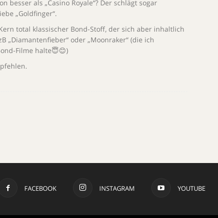
hon besser als „Casino Royale“? Der schlägt sogar
iebe „Goldfinger“.
Kern total klassischer Bond-Stoff, der sich aber inhaltlich
e zB „Diamantenfieber“ oder „Moonraker“ (die ich
Bond-Filme halte😇😊)
pfehlen.
FACEBOOK
INSTAGRAM
YOUTUBE