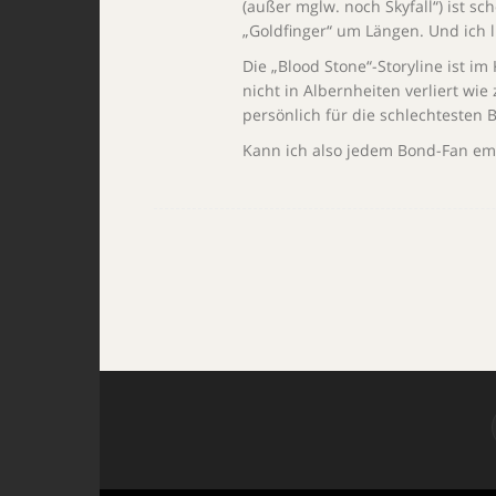
(außer mglw. noch Skyfall“) ist sc
„Goldfinger“ um Längen. Und ich l
Die „Blood Stone“-Storyline ist im 
nicht in Albernheiten verliert wi
persönlich für die schlechtesten 
Kann ich also jedem Bond-Fan em