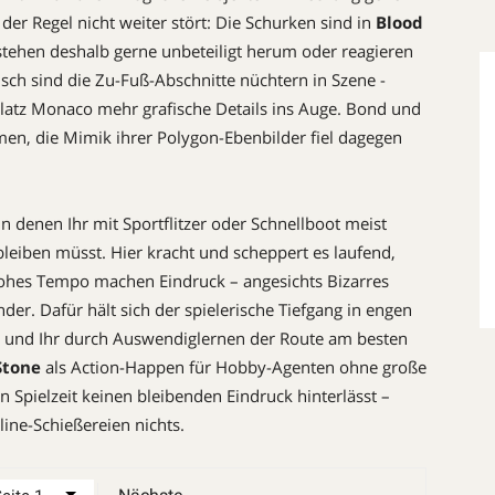
der Regel nicht weiter stört: Die Schurken sind in
Blood
 stehen deshalb ­gerne unbeteiligt herum oder reagieren
isch sind die ­Zu-Fuß-Abschnitte nüchtern in Szene ­
uplatz Monaco mehr grafische Details ins Auge. Bond und
en, die Mimik ihrer Polygon-Ebenbilder fiel dagegen
 denen Ihr mit Sportflitzer oder Schnellboot meist
leiben müsst. Hier kracht und scheppert es laufend,
hohes Tempo machen Eindruck – angesichts Bizarres
der. Dafür hält sich der spielerische Tiefgang in engen
nd und Ihr durch Auswendiglernen der Route am besten
Stone
als Action-Happen für Hobby-Agenten ohne große
n Spielzeit keinen bleibenden Eindruck hinterlässt –
line-Schießereien nichts.