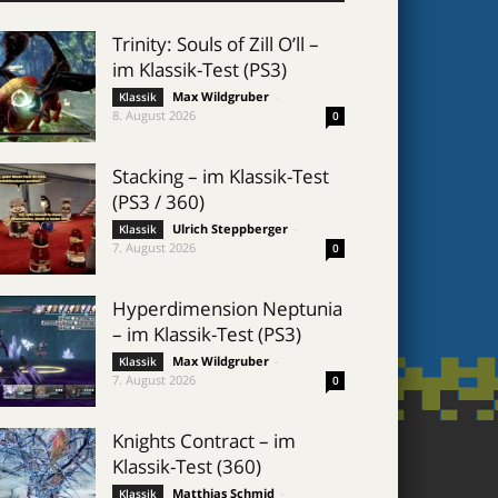
Trinity: Souls of Zill O’ll –
im Klassik-Test (PS3)
Max Wildgruber
-
Klassik
8. August 2026
0
Stacking – im Klassik-Test
(PS3 / 360)
Ulrich Steppberger
-
Klassik
7. August 2026
0
Hyperdimension Neptunia
– im Klassik-Test (PS3)
Max Wildgruber
-
Klassik
7. August 2026
0
Knights Contract – im
Klassik-Test (360)
Matthias Schmid
-
Klassik