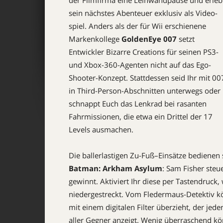
der ­Filmfirma eine Leinwandpause und erleb
sein nächstes Abenteuer exklusiv als Video­
spiel. Anders als der für Wii erschienene
Markenkollege
Golden­Eye 007
setzt
Entwickler Bizarre Creations für seinen PS3-
und Xbox-360-Agenten nicht auf das Ego-
Shooter-Konzept. Stattdessen seid Ihr mit 00
in Third-Person-Abschnitten unterwegs oder
schnappt Euch das Lenkrad bei rasanten
Fahrmissionen, die etwa ein Drittel der 17
Levels ausmachen.
Die ballerlastigen Zu-Fuß–Einsätze bedienen 
Batman: Arkham Asylum
: Sam Fisher steu
gewinnt. ­Aktiviert Ihr diese per Tastendruck,
niedergestreckt. Vom Fledermaus-Detektiv
mit einem digitalen Filter überzieht, der je
aller Gegner anzeigt. Wenig überraschend kö