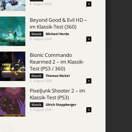
6. August 2026
0
Beyond Good & Evil HD –
im Klassik-Test (360)
Michael Herde
-
Klassik
6. August 2026
0
Bionic Commando
Rearmed 2 – im Klassik-
Test (PS3 / 360)
Thomas Nickel
-
Klassik
5. August 2026
0
PixelJunk Shooter 2 – im
Klassik-Test (PS3)
Ulrich Steppberger
-
Klassik
5. August 2026
0