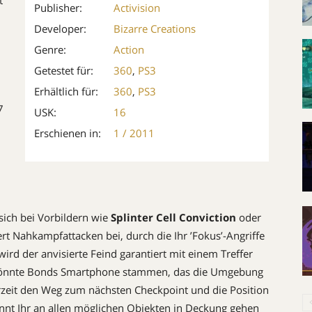
t
Publisher:
Activision
Developer:
Bizarre Creations
Genre:
Action
Getestet für:
360
,
PS3
Erhältlich für:
360
,
PS3
7
USK:
16
Erschienen in:
1 / 2011
sich bei Vorbildern wie
Splinter Cell Conviction
oder
ert Nahkampfattacken bei, durch die Ihr ’Fokus’-Angriffe
 wird der anvisierte Feind garantiert mit einem Treffer
 könnte Bonds Smartphone stammen, das die Umgebung
derzeit den Weg zum nächsten Checkpoint und die Position
nnt Ihr an allen möglichen Objekten in Deckung gehen