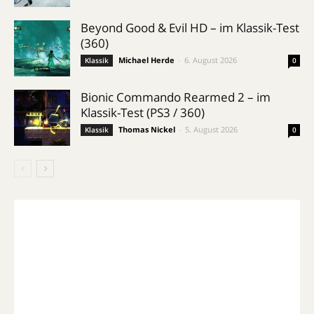
Beyond Good & Evil HD – im Klassik-Test
(360)
Michael Herde
-
6. August 2026
Klassik
0
Bionic Commando Rearmed 2 – im
Klassik-Test (PS3 / 360)
Thomas Nickel
-
5. August 2026
Klassik
0