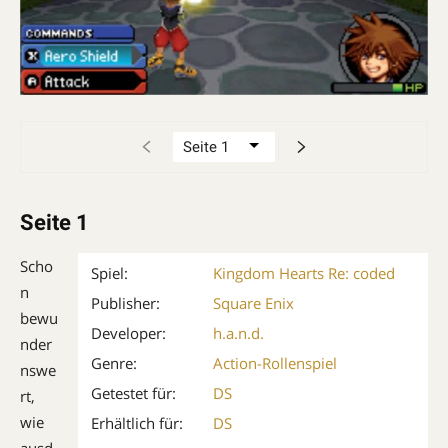
Seite 1
Scho
Spiel:
Kingdom Hearts Re: coded
n
Publisher:
Square Enix
bewu
Developer:
h.a.n.d.
nder
Genre:
Action-Rollenspiel
nswe
Getestet für:
DS
rt,
wie
Erhältlich für:
DS