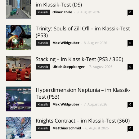
im Klassik-Test (DS)
Oliver Ehrle
-
8. August 2026
Klassik
0
Trinity: Souls of Zill O’ll – im Klassik-Test
(PS3)
Max Wildgruber
-
8. August 2026
Klassik
0
Stacking – im Klassik-Test (PS3 / 360)
Ulrich Steppberger
-
7. August 2026
Klassik
0
Hyperdimension Neptunia – im Klassik-
Test (PS3)
Max Wildgruber
-
7. August 2026
Klassik
0
Knights Contract – im Klassik-Test (360)
Matthias Schmid
-
6. August 2026
Klassik
0