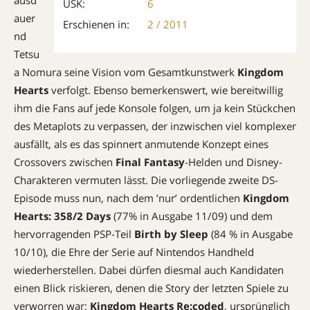
ausd
USK:
6
auer
Erschienen in:
2 / 2011
nd
Tetsu
a Nomura seine Vision vom Gesamtkunstwerk
Kingdom
Hearts
verfolgt. Ebenso bemerkenswert, wie bereitwillig
ihm die Fans auf jede Konsole folgen, um ja kein Stückchen
des Metaplots zu verpassen, der inzwischen viel komplexer
ausfällt, als es das spinnert anmutende Konzept eines
Crossovers zwischen
Final Fantasy
-Helden und Disney-
Charakteren vermuten lässt. Die vorliegende zweite DS-
Episode muss nun, nach dem ’nur’ ordentlichen
Kingdom
Hearts: 358/2 Days
(77% in Ausgabe 11/09) und dem
hervorragenden PSP-Teil
Birth by Sleep
(84 % in Ausgabe
10/10), die Ehre der Serie auf Nintendos Handheld
wiederherstellen. Dabei dürfen diesmal auch Kandidaten
einen Blick riskieren, denen die Story der letzten Spiele zu
verworren war:
Kingdom Hearts Re:coded
, ursprünglich