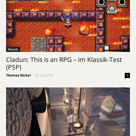
Klassik
Cladun: This is an RPG – im Klassik-Test
(PSP)
Thomas Nickel
-
20. Juli 2026
1