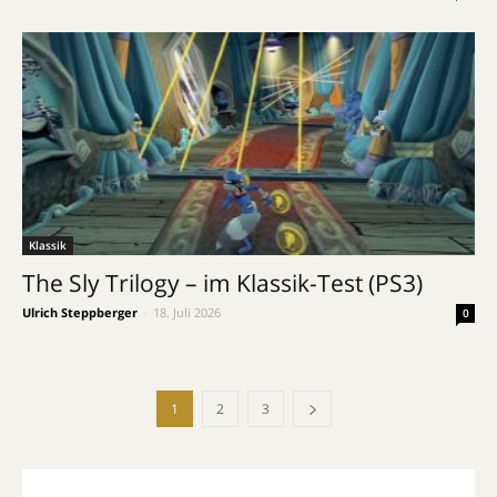
Klassik
The Sly Trilogy – im Klassik-Test (PS3)
Ulrich Steppberger
-
18. Juli 2026
0
1
2
3