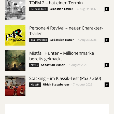
TOEM 2 – hat einen Termin
Sebastian Essner
-
7. August 2026
Release-Info
0
Persona 4 Revival – neuer Charakter-
Trailer
Sebastian Essner
-
7. August 2026
Trailer/Video
0
Mistfall Hunter – Millionenmarke
bereits geknackt
Sebastian Essner
-
7. August 2026
News
0
Stacking – im Klassik-Test (PS3 / 360)
Ulrich Steppberger
-
7. August 2026
Klassik
0