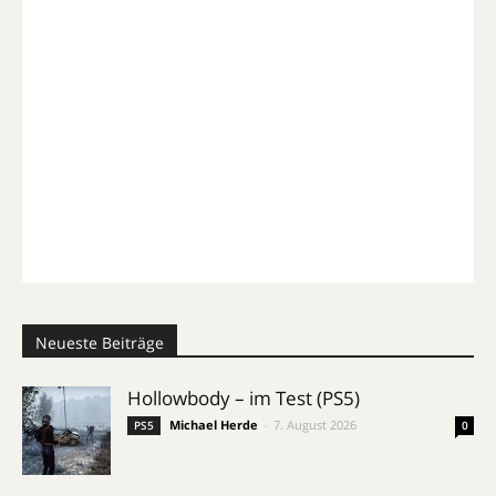
Neueste Beiträge
Hollowbody – im Test (PS5)
Michael Herde
-
7. August 2026
PS5
0