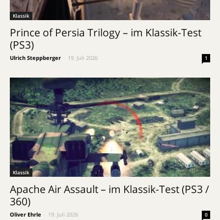
Klassik
Prince of Persia Trilogy – im Klassik-Test
(PS3)
Ulrich Steppberger
-
19. Juli 2026
1
Klassik
Apache Air Assault – im Klassik-Test (PS3 /
360)
Oliver Ehrle
-
19. Juli 2026
0