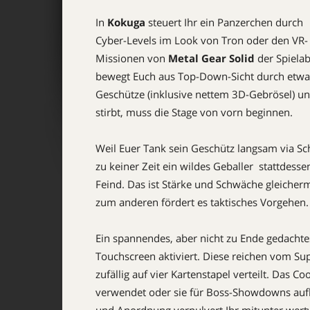
In
Kokuga
steuert Ihr ein Panzerchen durch
Cyber-Levels im Look von Tron oder den VR-
Missionen von
Metal Gear Solid
der Spielab
bewegt Euch aus Top-Down-Sicht durch etwa f
Geschütze (inklusive nettem 3D-Gebrösel) un
stirbt, muss die Stage von vorn beginnen.
Weil Euer Tank sein Geschütz langsam via Sch
zu keiner Zeit ein wildes Geballer  stattdess
Feind. Das ist Stärke und Schwäche gleicher
zum anderen fördert es taktisches Vorgehen.
Ein spannendes, aber nicht zu Ende gedachtes
Touchscreen aktiviert. Diese reichen vom Su
zufällig auf vier Kartenstapel verteilt. Das Co
verwendet oder sie für Boss-Showdowns aufh