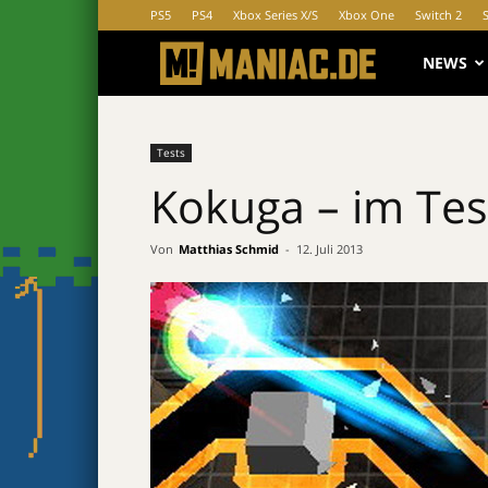
PS5
PS4
Xbox Series X/S
Xbox One
Switch 2
MANIAC.d
NEWS
Tests
Kokuga – im Tes
Von
Matthias Schmid
-
12. Juli 2013