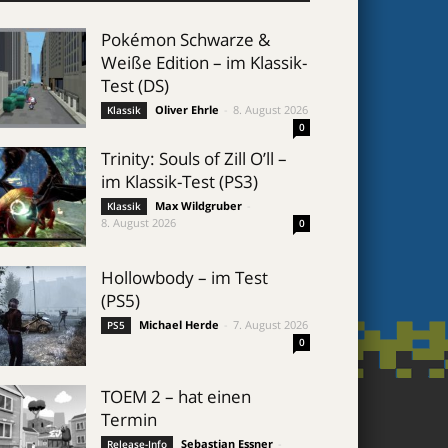
Pokémon Schwarze &
Weiße Edition – im Klassik-
Test (DS)
Oliver Ehrle
-
8. August 2026
Klassik
0
Trinity: Souls of Zill O’ll –
im Klassik-Test (PS3)
Max Wildgruber
-
Klassik
8. August 2026
0
Hollowbody – im Test
(PS5)
Michael Herde
-
7. August 2026
PS5
0
TOEM 2 – hat einen
Termin
Sebastian Essner
-
Release-Info