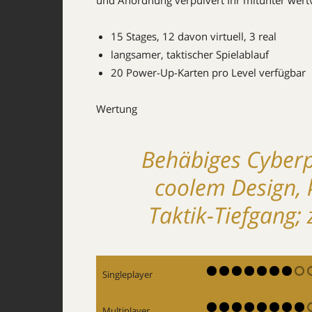
und Anordnung verpulvert Ihr mitunter wertv
15 Stages, 12 davon virtuell, 3 real
langsamer, taktischer Spielablauf
20 Power-Up-Karten pro Level verfügbar
Wertung
Behäbiges Cyberp
coolem Design,
Taktik-Tiefgang; 
Singleplayer
Multiplayer