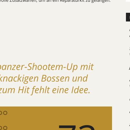
olle Zusatzwaffen, um an ein Reparaturkit zu gelangen.
anzer-Shootem-Up mit
 knackigen Bossen und
zum Hit fehlt eine Idee.