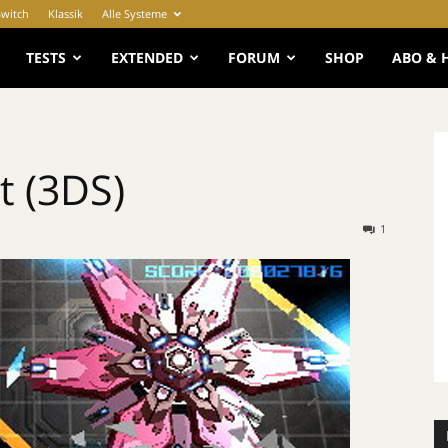
Switch
Klassik
Alle Systeme
e
TESTS
EXTENDED
FORUM
SHOP
ABO & 
t (3DS)
1