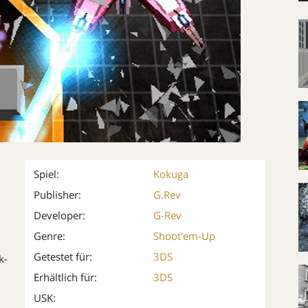
Spiel:
Kokuga
Publisher:
G.Rev
Developer:
G-Rev
Genre:
Shoot'em-Up
Getestet für:
3DS
k-
Erhältlich für:
3DS
USK: