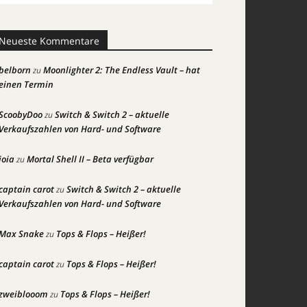
Neueste Kommentare
belborn
Moonlighter 2: The Endless Vault – hat
zu
einen Termin
ScoobyDoo
Switch & Switch 2 – aktuelle
zu
Verkaufszahlen von Hard- und Software
joia
Mortal Shell II – Beta verfügbar
zu
captain carot
Switch & Switch 2 – aktuelle
zu
Verkaufszahlen von Hard- und Software
Max Snake
Tops & Flops – Heißer!
zu
captain carot
Tops & Flops – Heißer!
zu
zweiblooom
Tops & Flops – Heißer!
zu