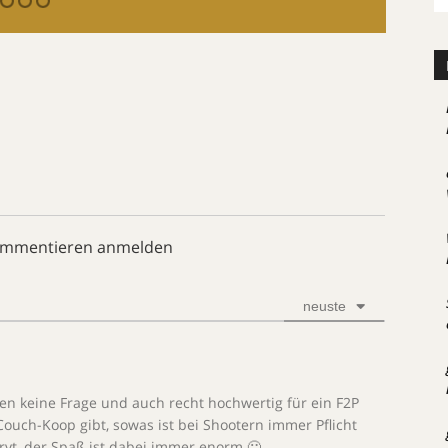
ommentieren anmelden
neuste
nden keine Frage und auch recht hochwertig für ein F2P
ouch-Koop gibt, sowas ist bei Shootern immer Pflicht
vt, der Spaß ist dabei immer enorm 🙂