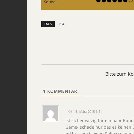
Sound
TAGS
PS4
Bitte zum K
1
KOMMENTAR
18. März 2015 6:51
ist sicher witzig für ein paar Ru
Game- schade nur das es keinen C
mMn. – auch wenn Splitscreen ner