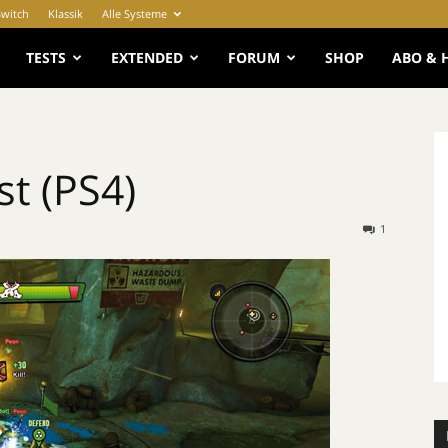
Switch
Klassik
Alle Systeme
e
TESTS
EXTENDED
FORUM
SHOP
ABO & 
st (PS4)
1