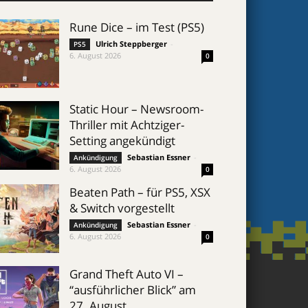
Rune Dice – im Test (PS5)
Ulrich Steppberger
-
PS5
6. August 2026
0
Static Hour – Newsroom-
Thriller mit Achtziger-
Setting angekündigt
Sebastian Essner
-
Ankündigung
6. August 2026
0
Beaten Path – für PS5, XSX
& Switch vorgestellt
Sebastian Essner
-
Ankündigung
6. August 2026
0
Grand Theft Auto VI –
“ausführlicher Blick” am
27. August