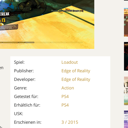
Spiel:
Loadout
en
Publisher:
Edge of Reality
Developer:
Edge of Reality
Genre:
Action
Getestet für:
PS4
Erhältlich für:
PS4
USK:
Erschienen in:
3 / 2015
e-