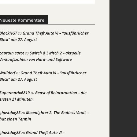
Neueste Kommentare
BlackHGT
Grand Theft Auto VI – “ausführlicher
zu
Blick” am 27. August
captain carot
Switch & Switch 2 – aktuelle
zu
Verkaufszahlen von Hard- und Software
Walldorf
Grand Theft Auto VI – “ausführlicher
zu
Blick” am 27. August
Supermario6819
Beast of Reincarnation – die
zu
ersten 21 Minuten
ghostdog83
Moonlighter 2: The Endless Vault –
zu
hat einen Termin
ghostdog83
Grand Theft Auto VI –
zu