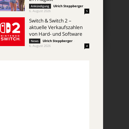
Ulrich Steppberger
-
Ankündigung
6. August 2026
5
Switch & Switch 2 –
aktuelle Verkaufszahlen
von Hard- und Software
Ulrich Steppberger
-
News
6. August 2026
4