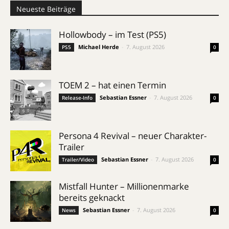
Neueste Beiträge
Hollowbody – im Test (PS5)
Michael Herde
-
7. August 2026
PS5
0
TOEM 2 – hat einen Termin
Sebastian Essner
-
7. August 2026
Release-Info
0
Persona 4 Revival – neuer Charakter-
Trailer
Sebastian Essner
-
7. August 2026
Trailer/Video
0
Mistfall Hunter – Millionenmarke
bereits geknackt
Sebastian Essner
-
7. August 2026
News
0