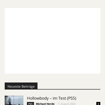
Neueste Beiträge
Hollowbody – im Test (PS5)
Michael Herde
-
7. August 2026
PS5
0