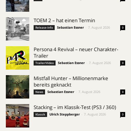
TOEM 2 – hat einen Termin
Sebastian Essner
-
7. August 2026
Release-Info
0
Persona 4 Revival – neuer Charakter-
Trailer
Sebastian Essner
-
7. August 2026
Trailer/Video
0
Mistfall Hunter – Millionenmarke
bereits geknackt
Sebastian Essner
-
7. August 2026
News
0
Stacking – im Klassik-Test (PS3 / 360)
Ulrich Steppberger
-
7. August 2026
Klassik
0