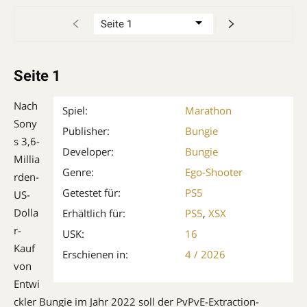
Seite 1
Nach
Spiel:
Marathon
Sony
Publisher:
Bungie
s 3,6-
Developer:
Bungie
Millia
Genre:
Ego-Shooter
rden-
Getestet für:
PS5
US-
Dolla
Erhältlich für:
PS5
,
XSX
r-
USK:
16
Kauf
Erschienen in:
4 / 2026
von
Entwi
ckler Bungie im Jahr 2022 soll der PvPvE-Extraction-