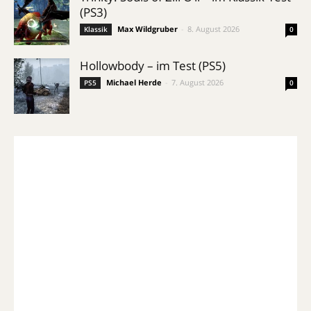
(PS3)
Max Wildgruber
-
8. August 2026
Klassik
0
Hollowbody – im Test (PS5)
Michael Herde
-
7. August 2026
PS5
0