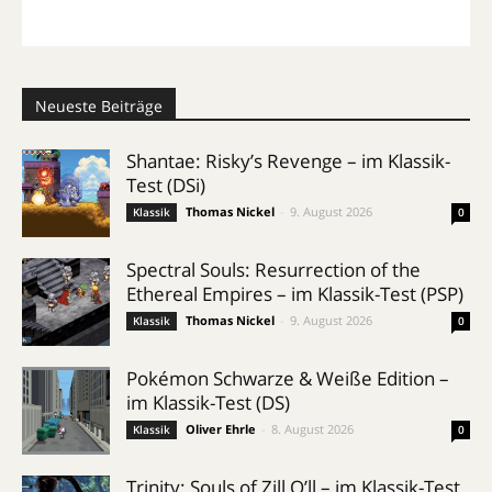
Neueste Beiträge
Shantae: Risky’s Revenge – im Klassik-
Test (DSi)
Thomas Nickel
-
9. August 2026
Klassik
0
Spectral Souls: Resurrection of the
Ethereal Empires – im Klassik-Test (PSP)
Thomas Nickel
-
9. August 2026
Klassik
0
Pokémon Schwarze & Weiße Edition –
im Klassik-Test (DS)
Oliver Ehrle
-
8. August 2026
Klassik
0
Trinity: Souls of Zill O’ll – im Klassik-Test